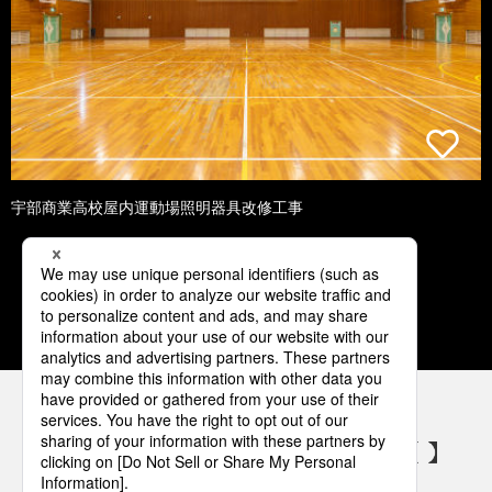
宇部商業高校屋内運動場照明器具改修工事
1
2
3
4
5
パナソニックの電気設備 SNSアカウント