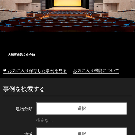
大船渡市民文化会館
❤ お気に入り保存した事例を見る
お気に入り機能について
事例を検索する
選択
建物分類
指定なし
選択
地域