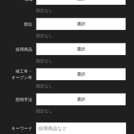
指定なし
選択
部位
指定なし
選択
採用商品
指定なし
竣工年・
選択
オープン年
指定なし
選択
照明手法
指定なし
キーワード