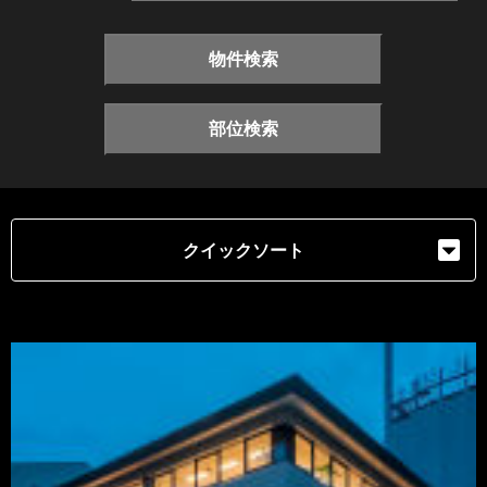
物件検索
部位検索
クイックソート