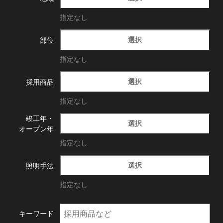
指定なし
選択
部位
指定なし
選択
採用商品
指定なし
竣工年・
選択
オープン年
指定なし
選択
照明手法
指定なし
キーワード