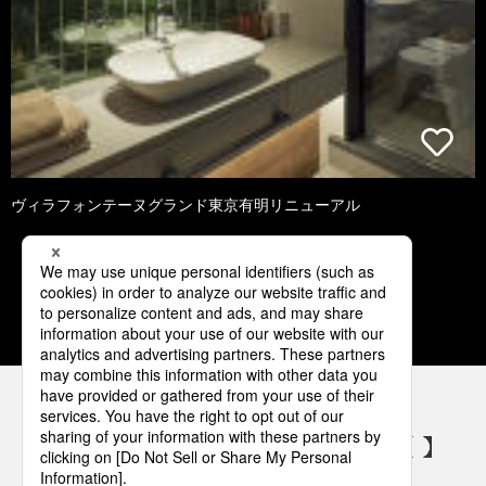
ヴィラフォンテーヌグランド東京有明リニューアル
1
2
3
4
5
パナソニックの電気設備 SNSアカウント