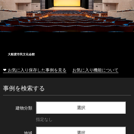
大船渡市民文化会館
❤ お気に入り保存した事例を見る
お気に入り機能について
事例を検索する
選択
建物分類
指定なし
選択
地域