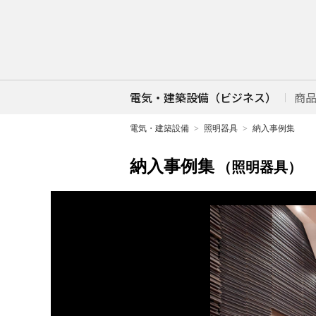
電気・建築設備（ビジネス）
商
電気・建築設備
照明器具
納入事例集
納入事例集
（照明器具）