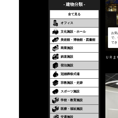
- 建物分類 -
全て見る
オフィス
文化施設・ホール
お気
で、
美術館・博物館・図書館
でき
商業施設
娯楽施設
ＵＲま
宿泊施設
冠婚葬祭式場
宗教施設・史跡
スポーツ施設
学校・教育施設
医療・福祉施設
交通施設