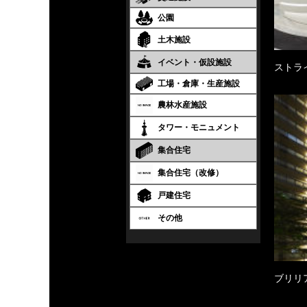
公園
土木施設
イベント・仮設施設
ストラ
工場・倉庫・生産施設
農林水産施設
タワー・モニュメント
集合住宅
集合住宅（改修）
戸建住宅
その他
ブリリ