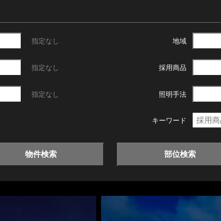
指定なし
地域
指定なし
採用商品
指定なし
照明手法
キーワード
物件検索
部位検索