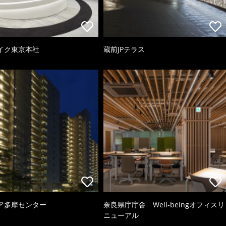
イク東京本社
蔵前JPテラス
ア多摩センター
奈良県庁庁舎 Well-beingオフィスリ
ニューアル