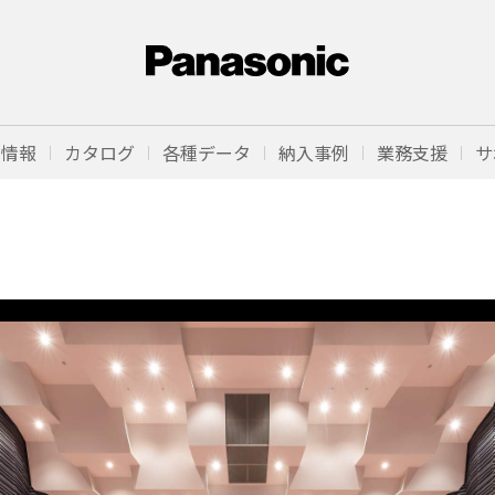
品情報
カタログ
各種データ
納入事例
業務支援
サ