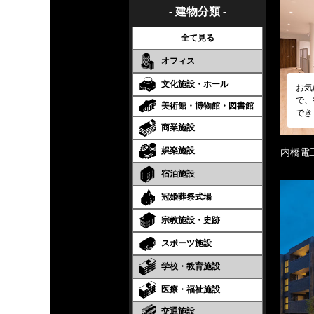
- 建物分類 -
全て見る
オフィス
文化施設・ホール
お気
で、
美術館・博物館・図書館
でき
商業施設
娯楽施設
内橋電
宿泊施設
冠婚葬祭式場
宗教施設・史跡
スポーツ施設
学校・教育施設
医療・福祉施設
交通施設