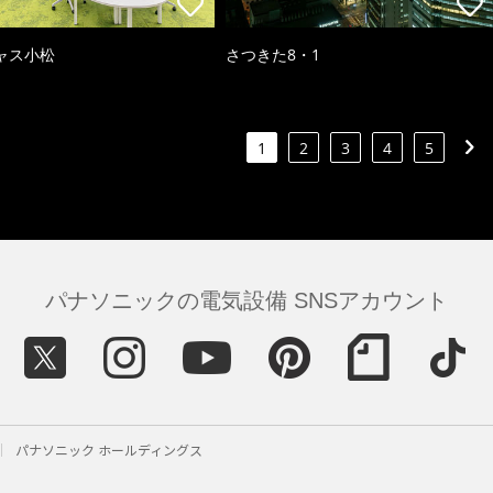
ャス小松
さつきた8・1
1
2
3
4
5
パナソニックの電気設備 SNSアカウント
パナソニック ホールディングス