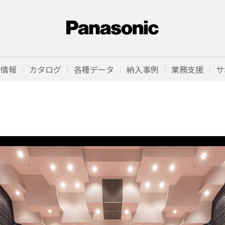
品情報
カタログ
各種データ
納入事例
業務支援
サ