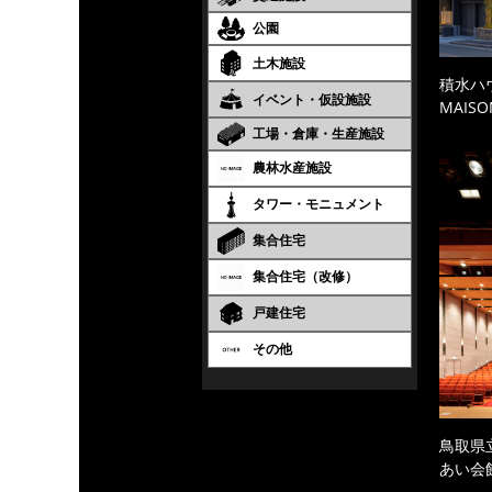
公園
土木施設
積水ハ
イベント・仮設施設
MAISO
工場・倉庫・生産施設
農林水産施設
タワー・モニュメント
集合住宅
集合住宅（改修）
戸建住宅
その他
鳥取県
あい会