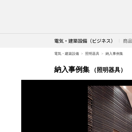
電気・建築設備（ビジネス）
商
電気・建築設備
照明器具
納入事例集
納入事例集
（照明器具）