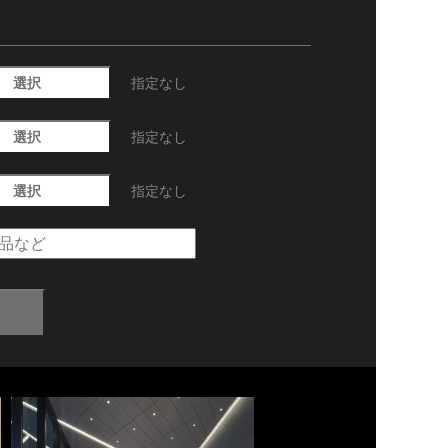
選択
指定なし
選択
指定なし
選択
指定なし