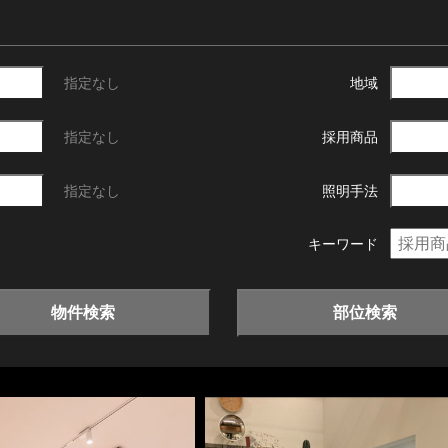
指定なし
地域
指定なし
採用商品
指定なし
照明手法
キーワード
物件検索
部位検索