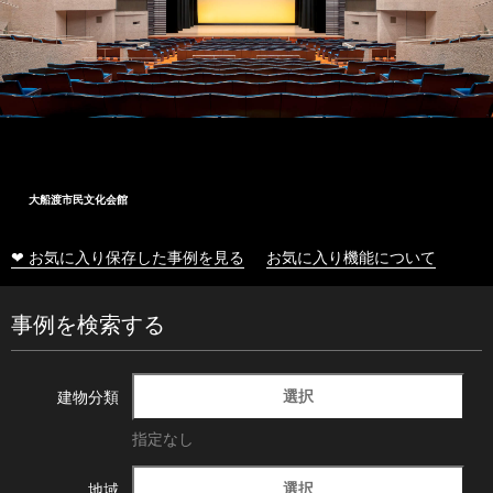
大船渡市民文化会館
❤ お気に入り保存した事例を見る
お気に入り機能について
事例を検索する
選択
建物分類
指定なし
選択
地域