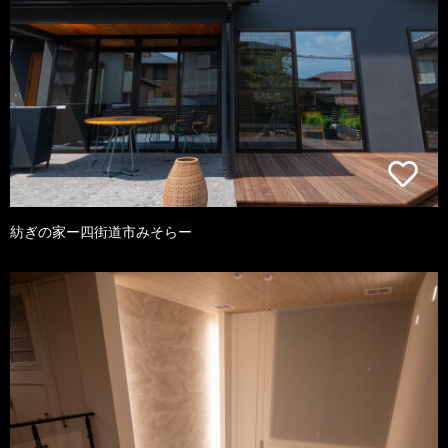
紡ぎの家ー四街道市みそらー