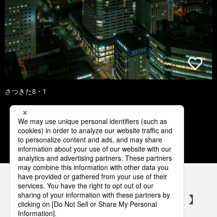
さつきた8・1
1
2
3
4
5
パナソニックの電気設備 SNSアカウント