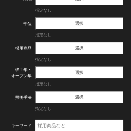
指定なし
選択
部位
指定なし
選択
採用商品
指定なし
竣工年・
選択
オープン年
指定なし
選択
照明手法
指定なし
キーワード