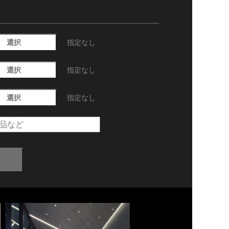
選択
指定なし
選択
指定なし
選択
指定なし