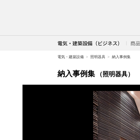
電気・建築設備（ビジネス）
商
電気・建築設備
照明器具
納入事例集
納入事例集
（照明器具）