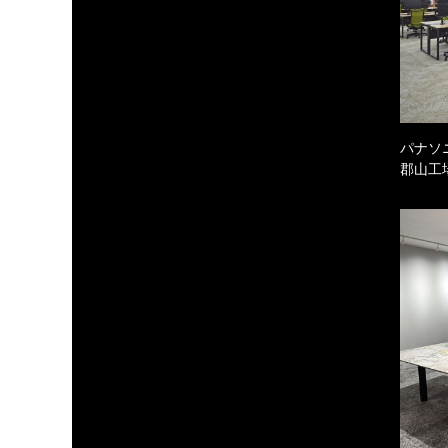
パナソ
郡山工