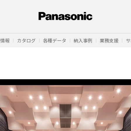
品情報
カタログ
各種データ
納入事例
業務支援
サ