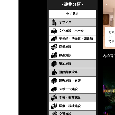
- 建物分類 -
全て見る
オフィス
文化施設・ホール
お気
で、
美術館・博物館・図書館
でき
商業施設
娯楽施設
内橋電
宿泊施設
冠婚葬祭式場
宗教施設・史跡
スポーツ施設
学校・教育施設
医療・福祉施設
交通施設