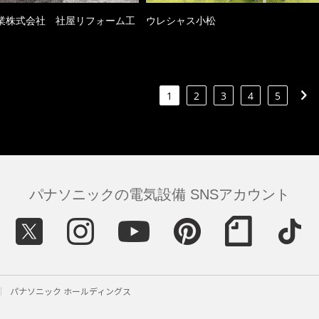
業株式会社 社屋リフォーム工
ウレシャス小松
1
2
3
4
5
パナソニックの電気設備 SNSアカウント
パナソニック ホールディングス