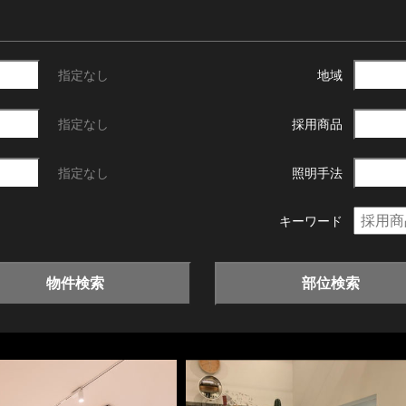
指定なし
地域
指定なし
採用商品
指定なし
照明手法
キーワード
物件検索
部位検索