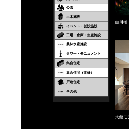
公園
土木施設
白川橋
イベント・仮設施設
工場・倉庫・生産施設
農林水産施設
タワー・モニュメント
集合住宅
集合住宅（改修）
戸建住宅
その他
大館モ