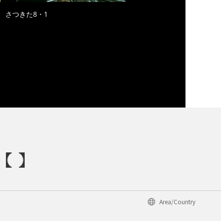
さつきた8・1
Area/Country