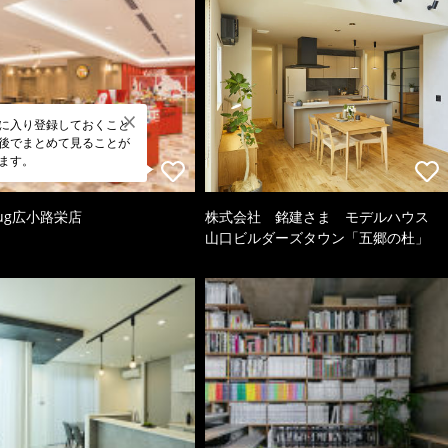
に入り登録しておくこと
後でまとめて見ることが
ます。
ug広小路栄店
株式会社 銘建さま モデルハウス
山口ビルダーズタウン「五郷の杜」