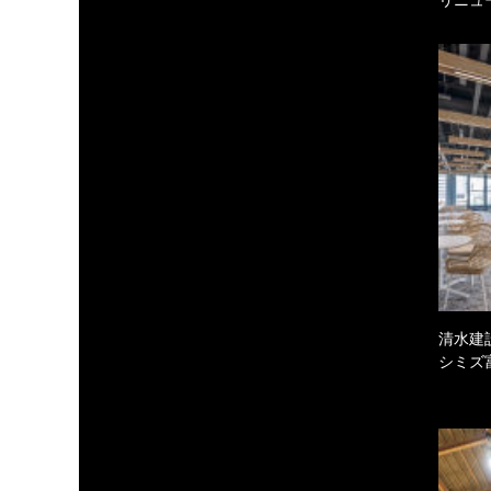
清水建
シミズ