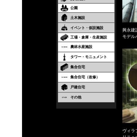
公園
土木施設
イベント・仮設施設
興永建
モデル
工場・倉庫・生産施設
農林水産施設
タワー・モニュメント
集合住宅
集合住宅（改修）
戸建住宅
その他
ヴィラ
リニュ