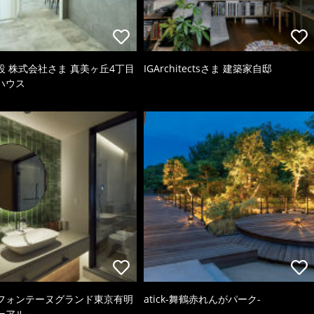
設 株式会社さま 真美ヶ丘4丁目
IGArchitectsさま 建築家自邸
ハウス
フォンテーヌグランド東京有明
atick-舞鶴赤れんがパーク-
ーアル