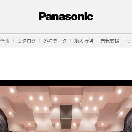
品情報
カタログ
各種データ
納入事例
業務支援
サ