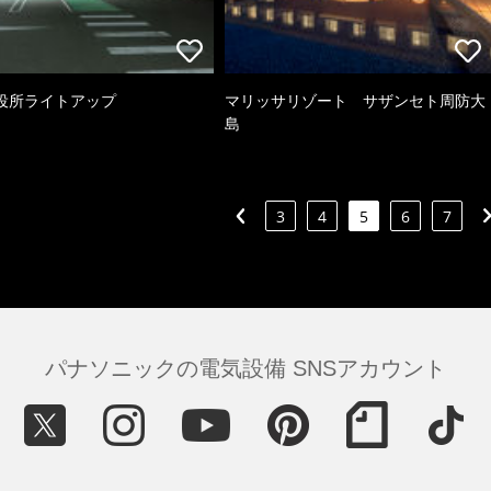
役所ライトアップ
マリッサリゾート サザンセト周防大
島
3
4
5
6
7
パナソニックの電気設備 SNSアカウント