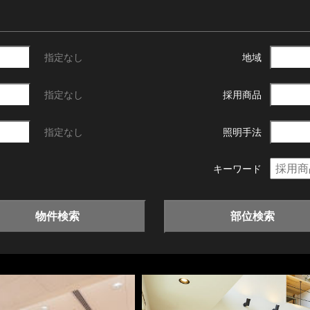
指定なし
地域
指定なし
採用商品
指定なし
照明手法
キーワード
物件検索
部位検索