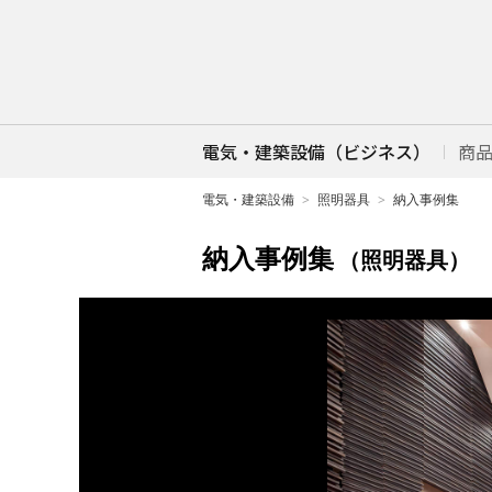
電気・建築設備（ビジネス）
商
電気・建築設備
照明器具
納入事例集
納入事例集
（照明器具）