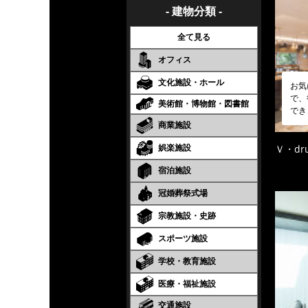
- 建物分類 -
全て見る
オフィス
文化施設・ホール
お気
で、
美術館・博物館・図書館
でき
商業施設
娯楽施設
Ｖ・dr
宿泊施設
冠婚葬祭式場
宗教施設・史跡
スポーツ施設
学校・教育施設
医療・福祉施設
交通施設