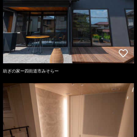
紡ぎの家ー四街道市みそらー