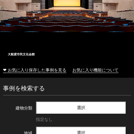
大船渡市民文化会館
❤ お気に入り保存した事例を見る
お気に入り機能について
事例を検索する
選択
建物分類
指定なし
選択
地域