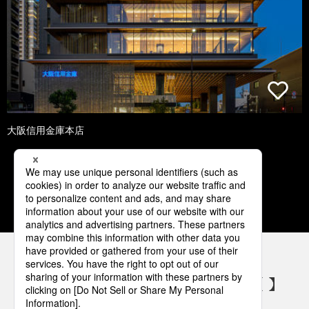
大阪信用金庫本店
1
2
3
4
5
パナソニックの電気設備 SNSアカウント