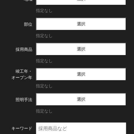
指定なし
選択
部位
指定なし
選択
採用商品
指定なし
竣工年・
選択
オープン年
指定なし
選択
照明手法
指定なし
キーワード