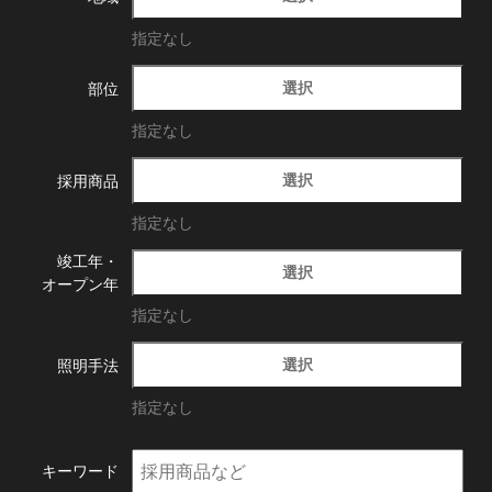
指定なし
選択
部位
指定なし
選択
採用商品
指定なし
竣工年・
選択
オープン年
指定なし
選択
照明手法
指定なし
キーワード