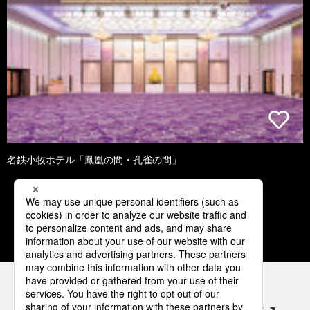
名鉄小牧ホテル「鳳凰の間・孔雀の間」
3
4
5
6
7
パナソニックの電気設備 SNSアカウント