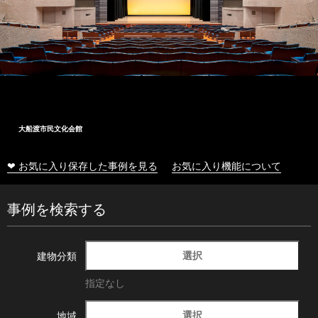
大船渡市民文化会館
❤ お気に入り保存した事例を見る
お気に入り機能について
事例を検索する
選択
建物分類
指定なし
選択
地域