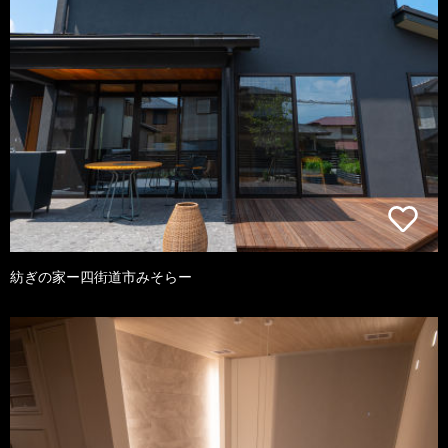
紡ぎの家ー四街道市みそらー