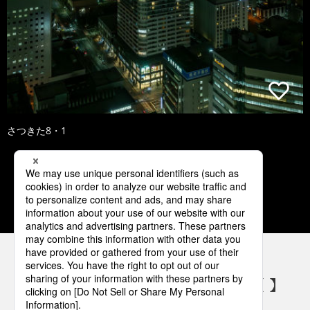
さつきた8・1
1
2
3
4
5
パナソニックの電気設備 SNSアカウント