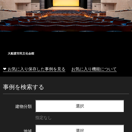
大船渡市民文化会館
❤ お気に入り保存した事例を見る
お気に入り機能について
事例を検索する
選択
建物分類
指定なし
選択
地域