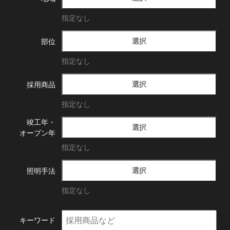
指定なし
選択
部位
指定なし
選択
採用商品
指定なし
竣工年・
選択
オープン年
指定なし
選択
照明手法
指定なし
キーワード