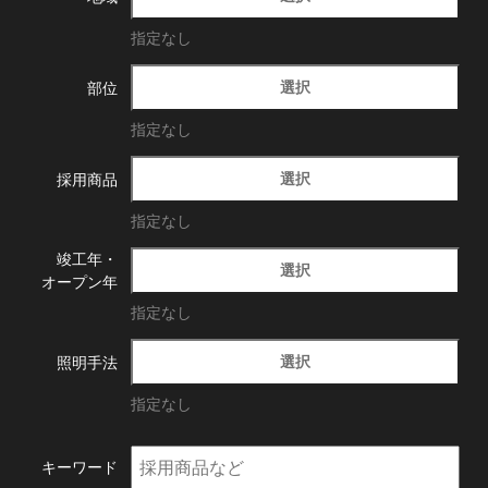
指定なし
選択
部位
指定なし
選択
採用商品
指定なし
竣工年・
選択
オープン年
指定なし
選択
照明手法
指定なし
キーワード