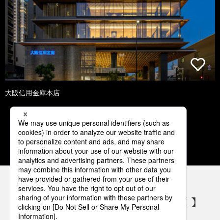
大阪信用金庫本店
1
2
3
4
5
パナソニックの電気設備 SNSアカウント