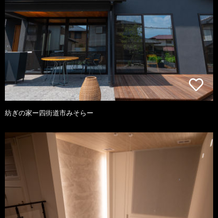
紡ぎの家ー四街道市みそらー