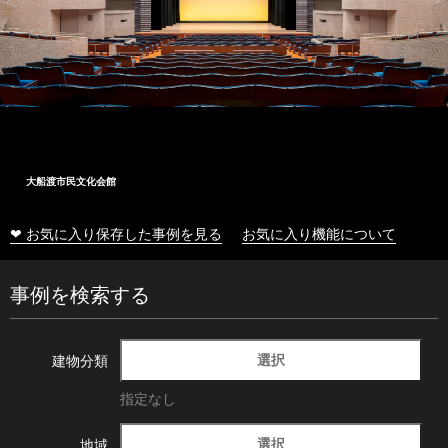
大船渡市民文化会館
❤ お気に入り保存した事例を見る
お気に入り機能について
事例を検索する
選択
建物分類
指定なし
選択
地域