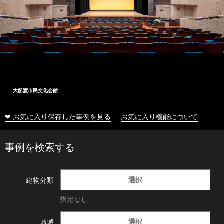
大船渡市民文化会館
❤ お気に入り保存した事例を見る
お気に入り機能について
事例を検索する
選択
建物分類
指定なし
選択
地域