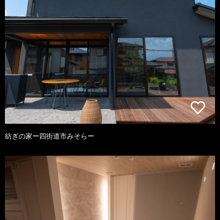
紡ぎの家ー四街道市みそらー