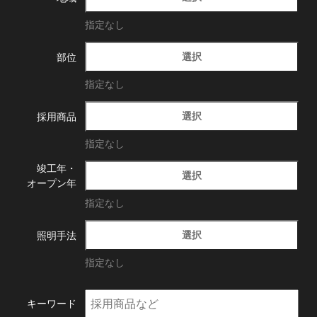
指定なし
選択
部位
指定なし
選択
採用商品
指定なし
竣工年・
選択
オープン年
指定なし
選択
照明手法
指定なし
キーワード