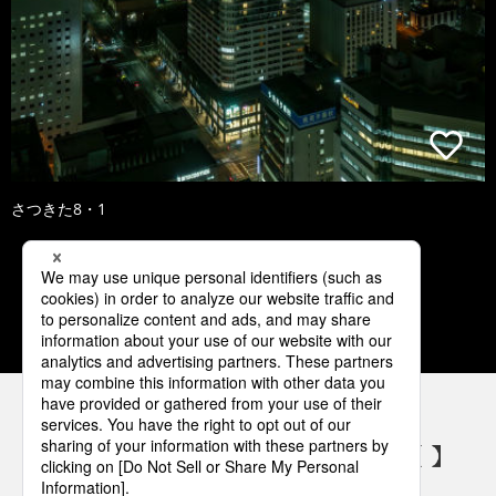
さつきた8・1
1
2
3
4
5
パナソニックの電気設備 SNSアカウント