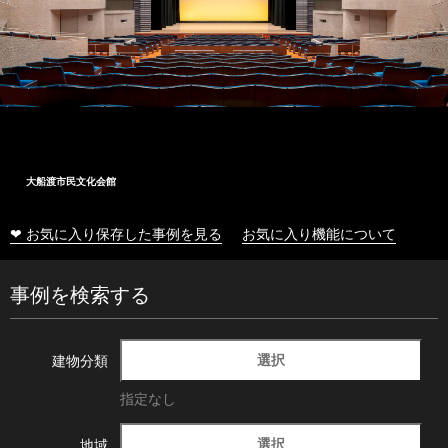
大船渡市民文化会館
❤ お気に入り保存した事例を見る
お気に入り機能について
事例を検索する
選択
建物分類
指定なし
選択
地域