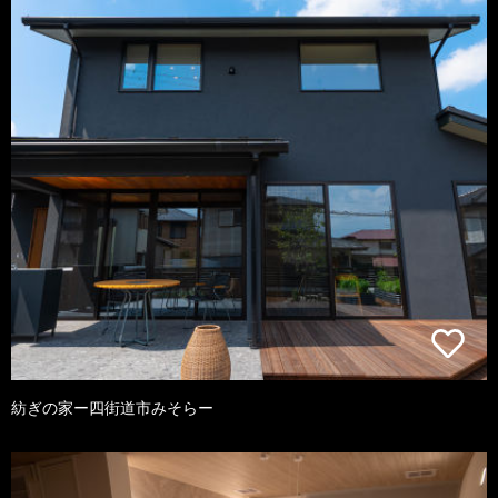
紡ぎの家ー四街道市みそらー