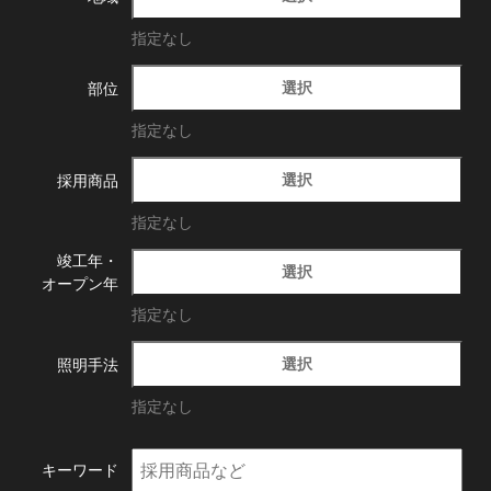
指定なし
選択
部位
指定なし
選択
採用商品
指定なし
竣工年・
選択
オープン年
指定なし
選択
照明手法
指定なし
キーワード