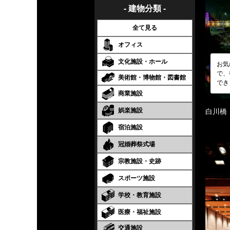
- 建物分類 -
全て見る
オフィス
文化施設・ホール
お気
で、
美術館・博物館・図書館
でき
商業施設
娯楽施設
白川橋
宿泊施設
冠婚葬祭式場
宗教施設・史跡
スポーツ施設
学校・教育施設
医療・福祉施設
交通施設