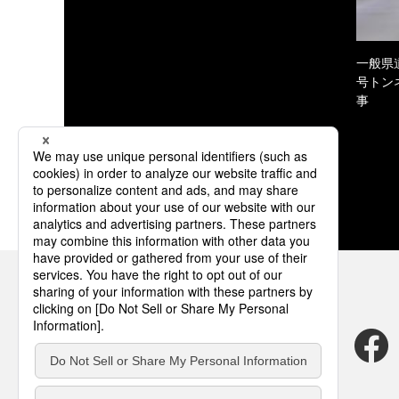
一般県
号トン
事