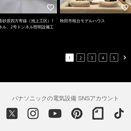
道砂原四方寄線（池上工区）1
秋田市桜台モデルハウス
ネル、2号トンネル照明設備工
1
2
3
4
5
パナソニックの電気設備 SNSアカウント