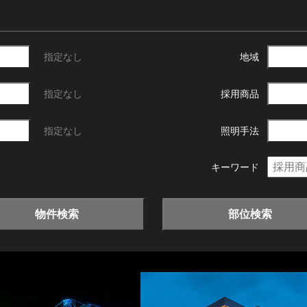
指定なし
地域
指定なし
採用商品
指定なし
照明手法
キーワード
物件検索
部位検索