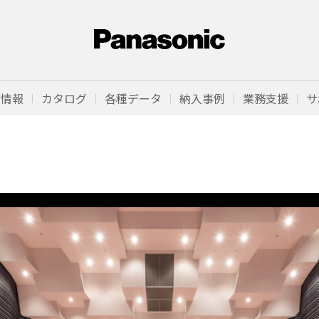
品情報
カタログ
各種データ
納入事例
業務支援
サ