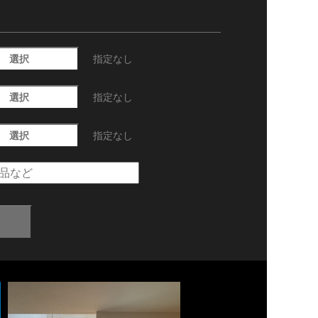
選択
指定なし
選択
指定なし
選択
指定なし