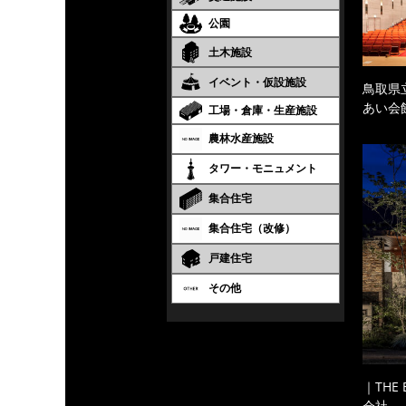
公園
土木施設
イベント・仮設施設
鳥取県
あい会
工場・倉庫・生産施設
農林水産施設
タワー・モニュメント
集合住宅
集合住宅（改修）
戸建住宅
その他
｜THE
会社