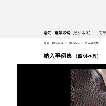
電気・建築設備（ビジネス）
商
電気・建築設備
照明器具
納入事例集
納入事例集
（照明器具）