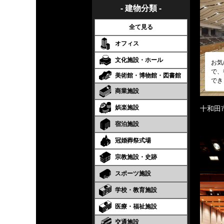
- 建物分類 -
全て見る
オフィス
文化施設・ホール
お気
で、
美術館・博物館・図書館
でき
商業施設
娯楽施設
十和田
宿泊施設
冠婚葬祭式場
宗教施設・史跡
スポーツ施設
学校・教育施設
医療・福祉施設
交通施設