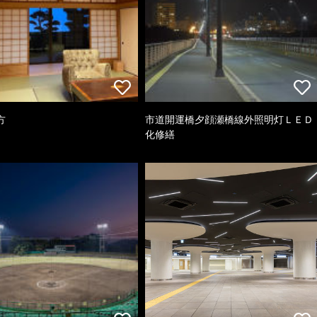
方
市道開運橋夕顔瀬橋線外照明灯ＬＥＤ
化修繕