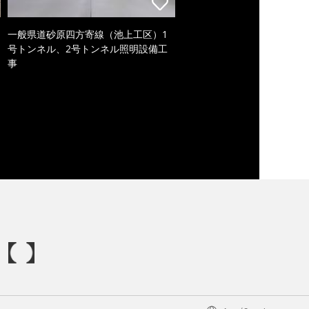
一般県道砂原四方寄線（池上工区）1
号トンネル、2号トンネル照明設備工
事