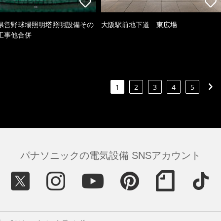
県営野球場照明塔照明設備その
大阪駅前地下道 東広場
工事他合併
1
2
3
4
5
パナソニックの電気設備 SNSアカウント