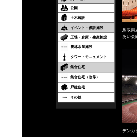
公園
土木施設
イベント・仮設施設
鳥取県
あい会
工場・倉庫・生産施設
農林水産施設
タワー・モニュメント
集合住宅
集合住宅（改修）
戸建住宅
その他
デンカ