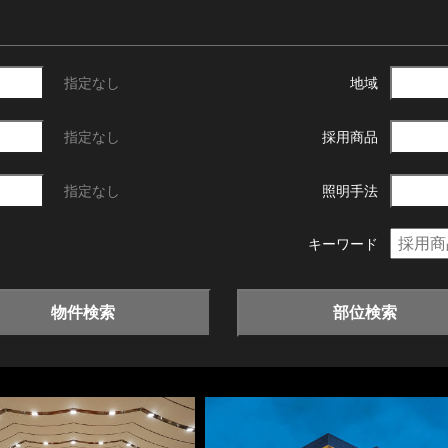
指定なし
地域
指定なし
採用商品
指定なし
照明手法
キーワード
物件検索
部位検索