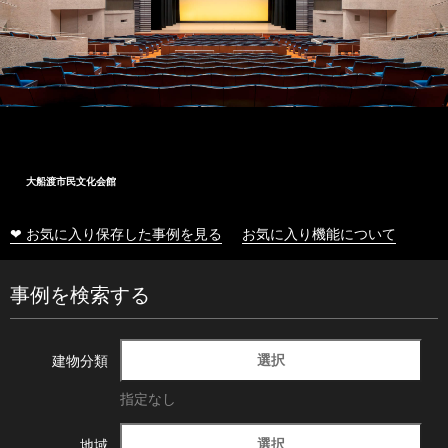
大船渡市民文化会館
❤ お気に入り保存した事例を見る
お気に入り機能について
事例を検索する
選択
建物分類
指定なし
選択
地域