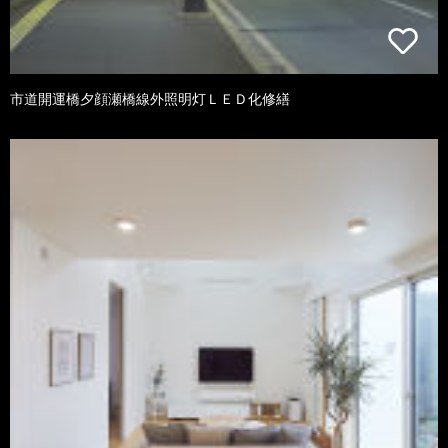
市道開運橋夕顔瀬橋線外照明灯ＬＥＤ化修繕