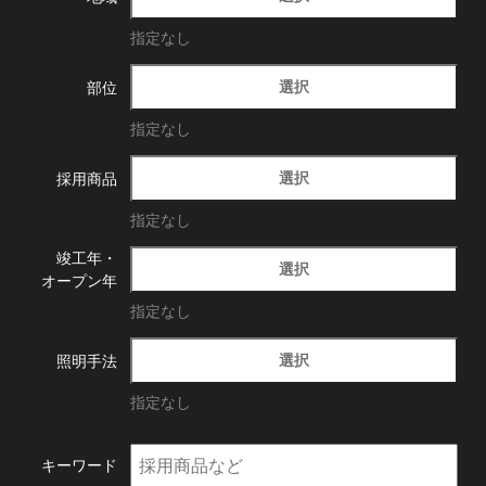
指定なし
選択
部位
指定なし
選択
採用商品
指定なし
竣工年・
選択
オープン年
指定なし
選択
照明手法
指定なし
キーワード