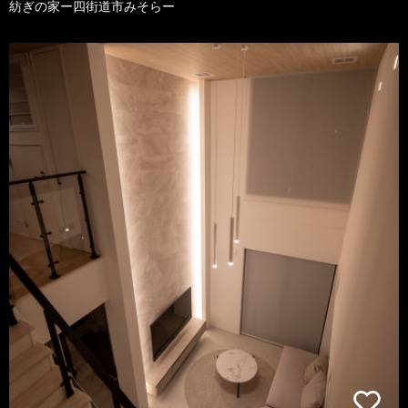
紡ぎの家ー四街道市みそらー