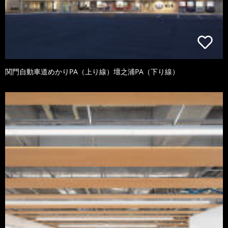
関門自動車道めかりPA（上り線）壇之浦PA（下り線）