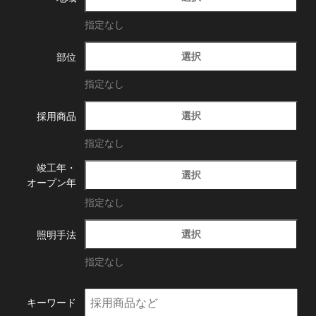
指定なし
選択
部位
指定なし
選択
採用商品
指定なし
竣工年・
選択
オープン年
指定なし
選択
照明手法
指定なし
キーワード