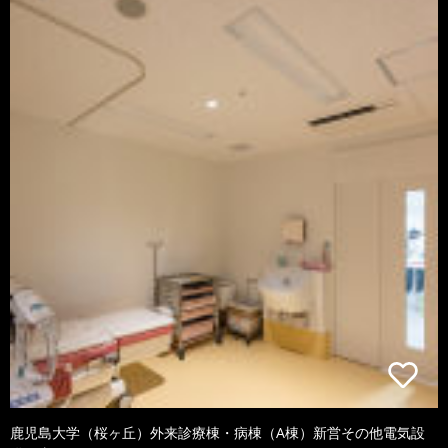
鹿児島大学（桜ヶ丘）外来診療棟・病棟（A棟）新営その他電気設