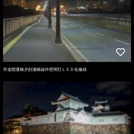
市道開運橋夕顔瀬橋線外照明灯ＬＥＤ化修繕