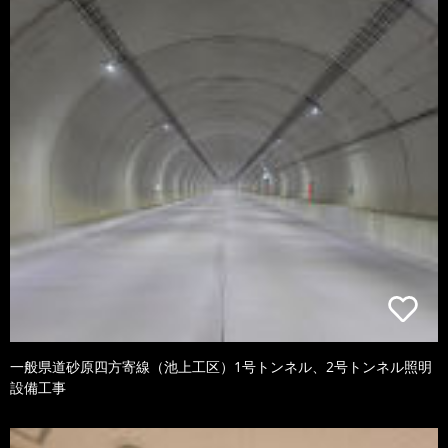
一般県道砂原四方寄線（池上工区）1号トンネル、2号トンネル照明
設備工事