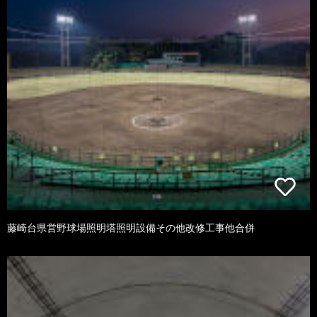
藤崎台県営野球場照明塔照明設備その他改修工事他合併