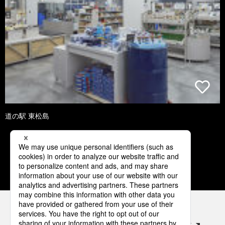
道の駅 東松島
1
2
3
4
5
パナソニックの電気設備 SNSアカウント