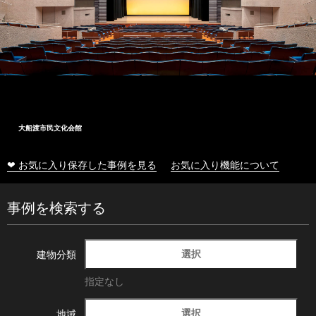
大船渡市民文化会館
❤ お気に入り保存した事例を見る
お気に入り機能について
事例を検索する
選択
建物分類
指定なし
選択
地域