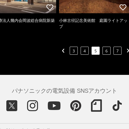
療法人幾内会岡波総合病院新築
小林古径記念美術館 庭園ライトアッ
プ
3
4
5
6
7
パナソニックの電気設備 SNSアカウント