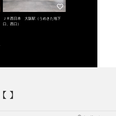
ＪＲ西日本 大阪駅（うめきた地下
口、西口）