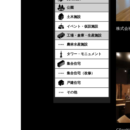
公園
土木施設
イベント・仮設施設
株式会
工場・倉庫・生産施設
農林水産施設
タワー・モニュメント
集合住宅
集合住宅（改修）
戸建住宅
その他
GRee