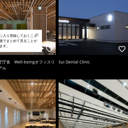
に入り登録しておくこと
後でまとめて見ることが
ます。
庁舎 Well-beingオフィスリ
Sui Dental Clinic
アル