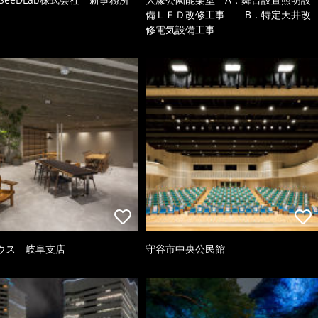
備ＬＥＤ改修工事 B．特定天井改
修電気設備工事
ウス 岐阜支店
守谷市中央公民館