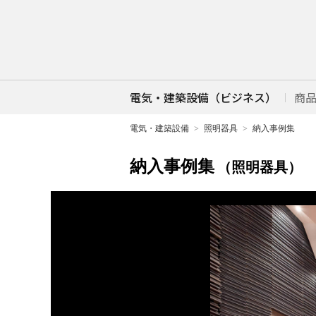
電気・建築設備（ビジネス）
商
電気・建築設備
照明器具
納入事例集
納入事例集
（照明器具）