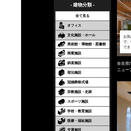
- 建物分類 -
全て見る
オフィス
文化施設・ホール
お気
で、
美術館・博物館・図書館
でき
商業施設
娯楽施設
奈良県庁
ニュー
宿泊施設
冠婚葬祭式場
宗教施設・史跡
スポーツ施設
学校・教育施設
医療・福祉施設
交通施設