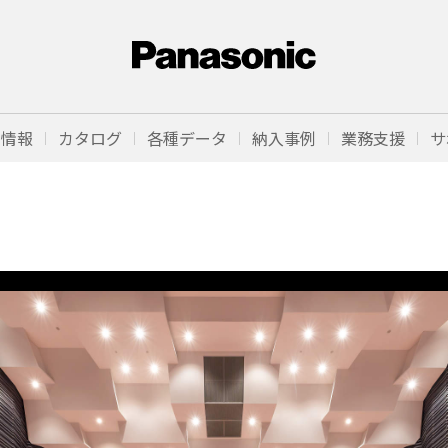
品情報
カタログ
各種データ
納入事例
業務支援
サ