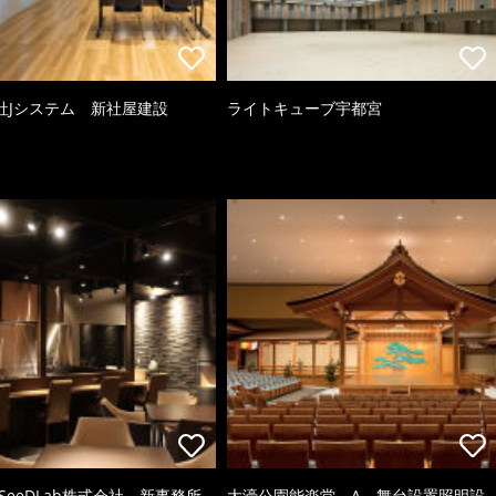
社Jシステム 新社屋建設
ライトキューブ宇都宮
NSeeDLab株式会社 新事務所
大濠公園能楽堂 A．舞台設置照明設