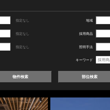
指定なし
地域
指定なし
採用商品
指定なし
照明手法
キーワード
物件検索
部位検索