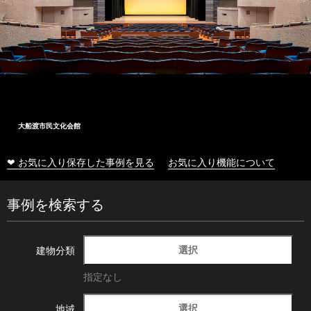
大船渡市民文化会館
❤ お気に入り保存した事例を見る
お気に入り機能について
事例を検索する
選択
建物分類
指定なし
選択
地域