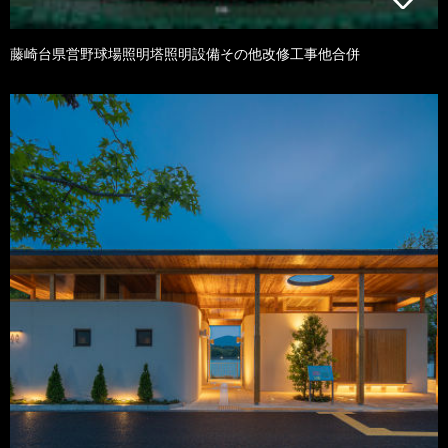
藤崎台県営野球場照明塔照明設備その他改修工事他合併