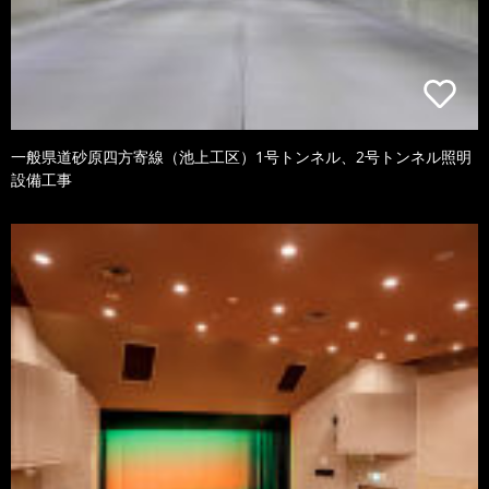
一般県道砂原四方寄線（池上工区）1号トンネル、2号トンネル照明
設備工事