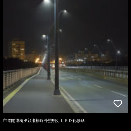
市道開運橋夕顔瀬橋線外照明灯ＬＥＤ化修繕