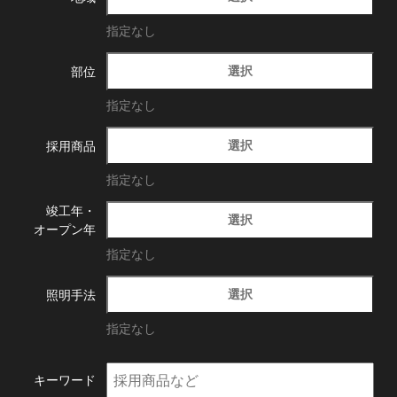
指定なし
選択
部位
指定なし
選択
採用商品
指定なし
竣工年・
選択
オープン年
指定なし
選択
照明手法
指定なし
キーワード