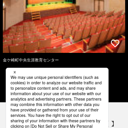
金ケ崎町中央生涯教育センター
1
2
3
4
5
パナソニックの電気設備 SNSアカウント