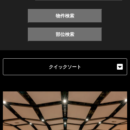
物件検索
部位検索
クイックソート