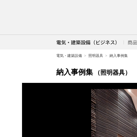
電気・建築設備（ビジネス）
商
電気・建築設備
照明器具
納入事例集
納入事例集
（照明器具）