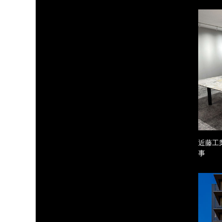
近藤工
事