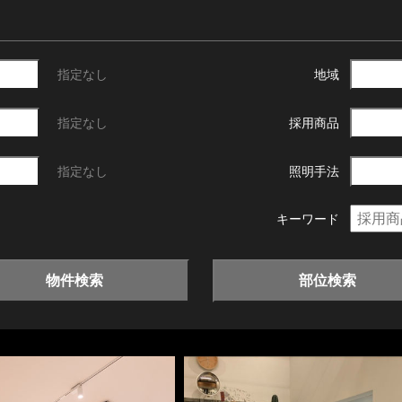
指定なし
地域
指定なし
採用商品
指定なし
照明手法
キーワード
物件検索
部位検索