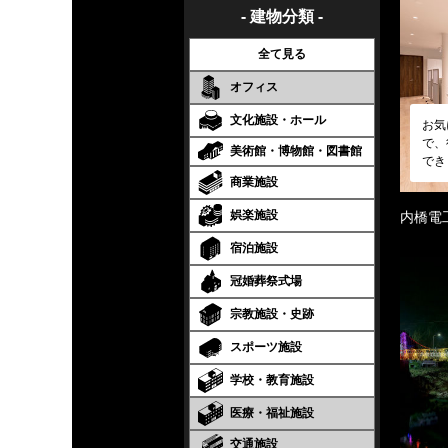
- 建物分類 -
全て見る
オフィス
文化施設・ホール
お気
で、
美術館・博物館・図書館
でき
商業施設
娯楽施設
内橋電
宿泊施設
冠婚葬祭式場
宗教施設・史跡
スポーツ施設
学校・教育施設
医療・福祉施設
交通施設