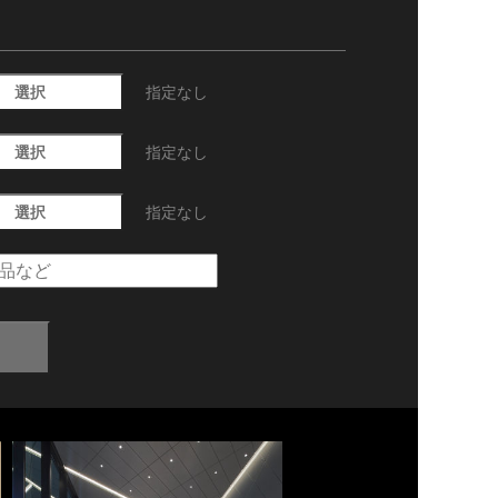
選択
指定なし
選択
指定なし
選択
指定なし