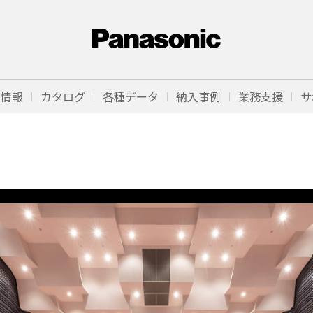
品情報
カタログ
各種データ
納入事例
業務支援
サ