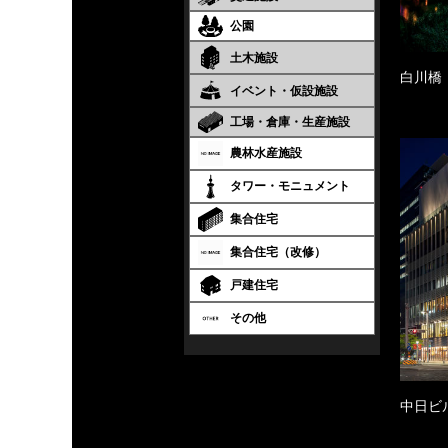
公園
土木施設
白川橋
イベント・仮設施設
工場・倉庫・生産施設
農林水産施設
タワー・モニュメント
集合住宅
集合住宅（改修）
戸建住宅
その他
中日ビ