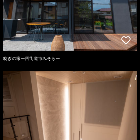
紡ぎの家ー四街道市みそらー