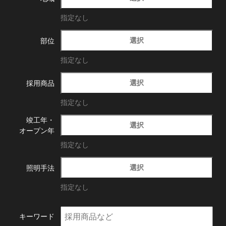
指定なし
選択
部位
指定なし
選択
採用商品
指定なし
竣工年・
選択
オープン年
指定なし
選択
照明手法
指定なし
キーワード