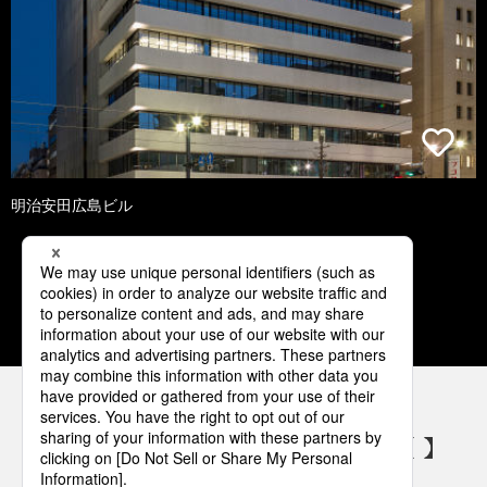
明治安田広島ビル
1
2
3
4
5
パナソニックの電気設備 SNSアカウント