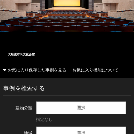
大船渡市民文化会館
❤ お気に入り保存した事例を見る
お気に入り機能について
事例を検索する
選択
建物分類
指定なし
選択
地域