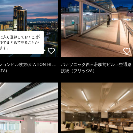
に入り登録しておくこと
後でまとめて見ることが
ます。
ョンヒル枚方(STATION HILL
パナソニック西三荘駅前ビル上空通路
TA)
接続（ブリッジA）