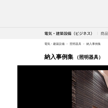
電気・建築設備（ビジネス）
商
電気・建築設備
照明器具
納入事例集
納入事例集
（照明器具）