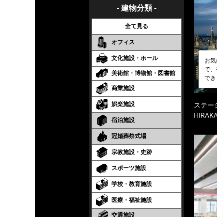
- 建物分類 -
全て見る
オフィス
文化施設・ホール
お気
で、
美術館・博物館・図書館
でき
商業施設
娯楽施設
ステーシ
HIRAKA
宿泊施設
冠婚葬祭式場
宗教施設・史跡
スポーツ施設
学校・教育施設
医療・福祉施設
交通施設