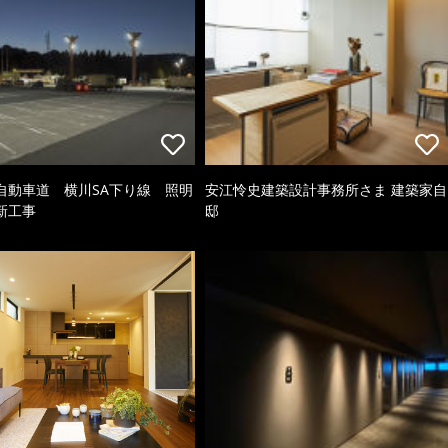
自動車道 横川SA下り線 照明
安江怜史建築設計事務所さま 建築家自
新工事
邸