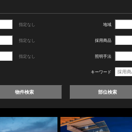
指定なし
地域
指定なし
採用商品
指定なし
照明手法
キーワード
物件検索
部位検索