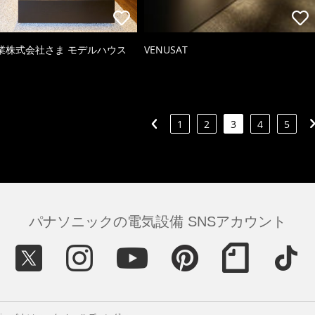
業株式会社さま モデルハウス
VENUSAT
1
2
3
4
5
パナソニックの電気設備 SNSアカウント