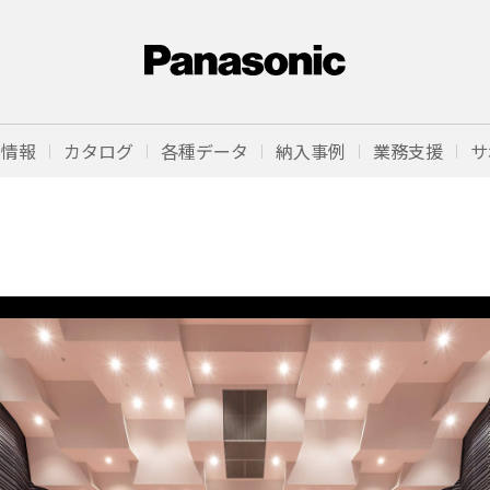
品情報
カタログ
各種データ
納入事例
業務支援
サ