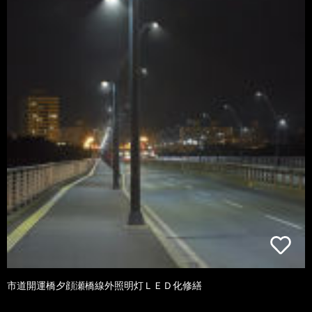
市道開運橋夕顔瀬橋線外照明灯ＬＥＤ化修繕