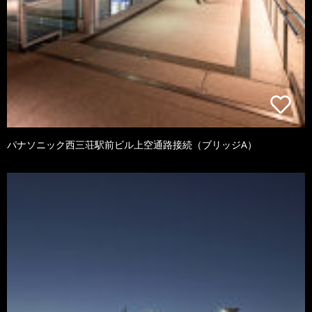
パナソニック西三荘駅前ビル上空通路接続（ブリッジA）