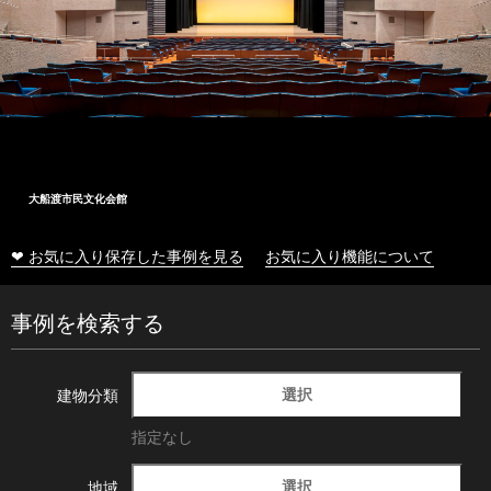
大船渡市民文化会館
❤ お気に入り保存した事例を見る
お気に入り機能について
事例を検索する
選択
建物分類
指定なし
選択
地域