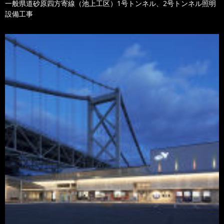
一般県道砂原四方寄線（池上工区）1号トンネル、2号トンネル照明
設備工事