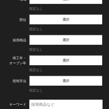
指定なし
選択
部位
指定なし
選択
採用商品
指定なし
竣工年・
選択
オープン年
指定なし
選択
照明手法
指定なし
キーワード