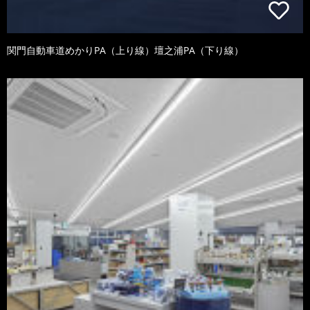
関門自動車道めかりPA（上り線）壇之浦PA（下り線）