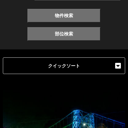
物件検索
部位検索
クイックソート