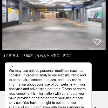
ＪＲ西日本 大阪駅（うめきた地下口、西口）
1
2
3
4
パナソニックの電気設備 SNSアカウント