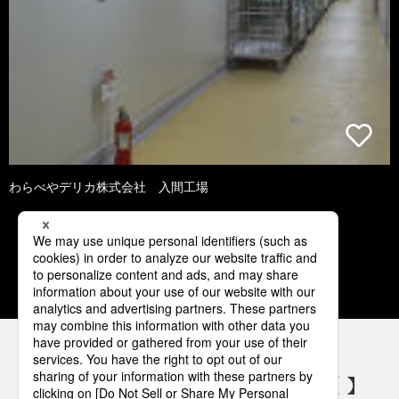
わらべやデリカ株式会社 入間工場
1
2
3
4
5
パナソニックの電気設備 SNSアカウント