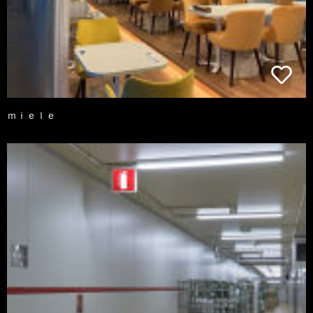
ｍｉｅｌｅ