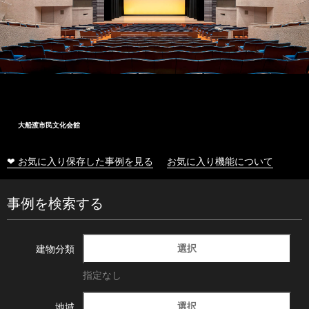
大船渡市民文化会館
❤ お気に入り保存した事例を見る
お気に入り機能について
事例を検索する
選択
建物分類
指定なし
選択
地域