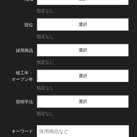
指定なし
選択
部位
指定なし
選択
採用商品
指定なし
竣工年・
選択
オープン年
指定なし
選択
照明手法
指定なし
キーワード