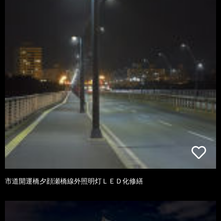
市道開運橋夕顔瀬橋線外照明灯ＬＥＤ化修繕