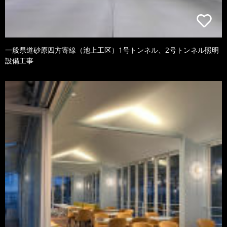
一般県道砂原四方寄線（池上工区）1号トンネル、2号トンネル照明
設備工事