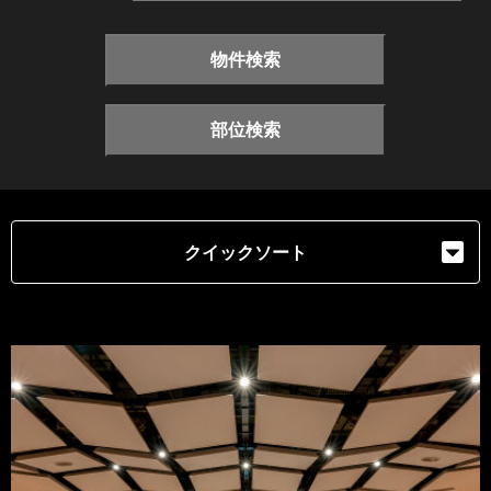
物件検索
部位検索
クイックソート