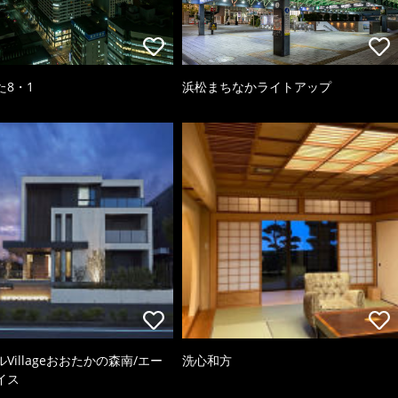
た8・1
浜松まちなかライトアップ
Villageおおたかの森南/エー
洗心和方
イス