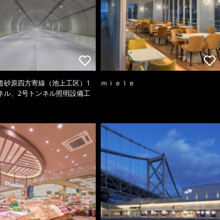
道砂原四方寄線（池上工区）1
ｍｉｅｌｅ
ネル、2号トンネル照明設備工