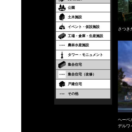
公園
土木施設
イベント・仮設施設
さつき
工場・倉庫・生産施設
農林水産施設
タワー・モニュメント
集合住宅
集合住宅（改修）
戸建住宅
その他
ヘーベル
デルワ