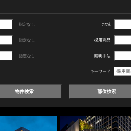
指定なし
地域
指定なし
採用商品
指定なし
照明手法
キーワード
物件検索
部位検索