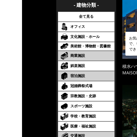
- 建物分類 -
全て見る
オフィス
文化施設・ホール
お気
で、
美術館・博物館・図書館
でき
商業施設
娯楽施設
積水ハ
MAISO
宿泊施設
冠婚葬祭式場
宗教施設・史跡
スポーツ施設
学校・教育施設
医療・福祉施設
交通施設