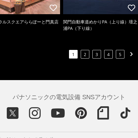
ラルスクエアららぽーと門真店
関門自動車道めかりPA（上り線）壇之
浦PA（下り線）
1
2
3
4
5
パナソニックの電気設備 SNSアカウント