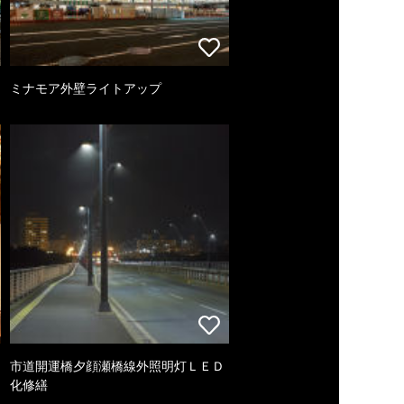
ミナモア外壁ライトアップ
市道開運橋夕顔瀬橋線外照明灯ＬＥＤ
化修繕