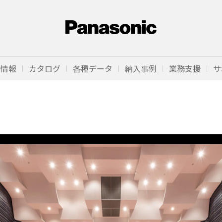
品情報
カタログ
各種データ
納入事例
業務支援
サ