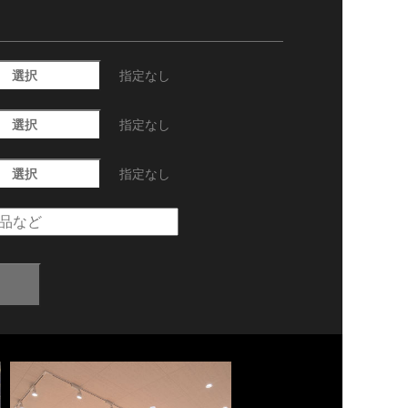
選択
指定なし
選択
指定なし
選択
指定なし