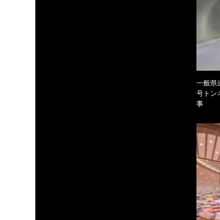
一般県
号トン
事