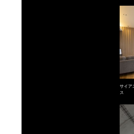
サイア
ス