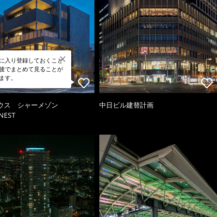
に入り登録しておくこと
後でまとめて見ることが
ます。
ウス シャーメゾン
中日ビル建替計画
NEST