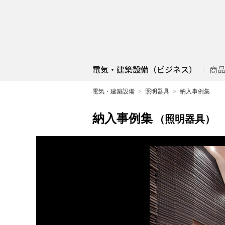
電気・建築設備（ビジネス）
商
電気・建築設備
照明器具
納入事例集
納入事例集
（照明器具）