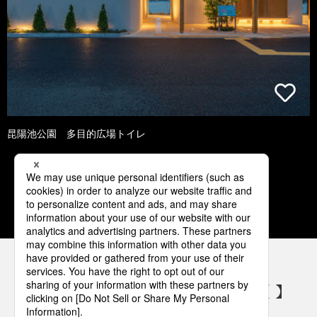
昆陽池公園 多目的広場トイレ
1
2
3
4
5
パナソニックの電気設備 SNSアカウント