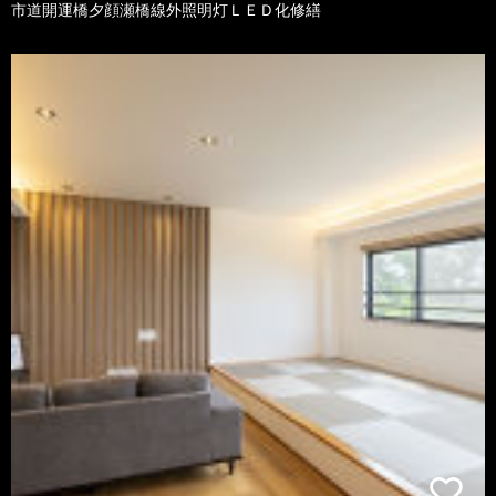
市道開運橋夕顔瀬橋線外照明灯ＬＥＤ化修繕