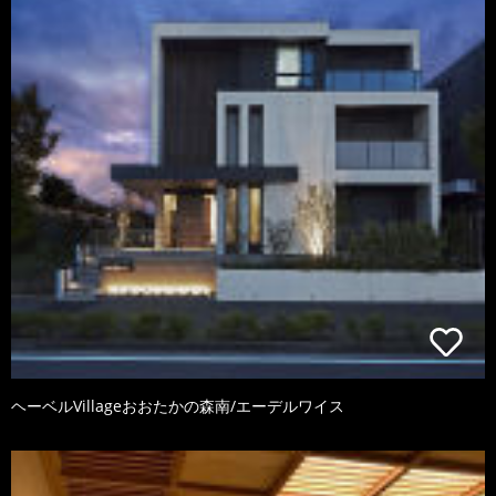
ヘーベルVillageおおたかの森南/エーデルワイス