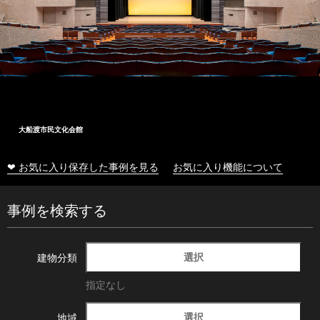
大船渡市民文化会館
❤ お気に入り保存した事例を見る
お気に入り機能について
事例を検索する
選択
建物分類
指定なし
選択
地域