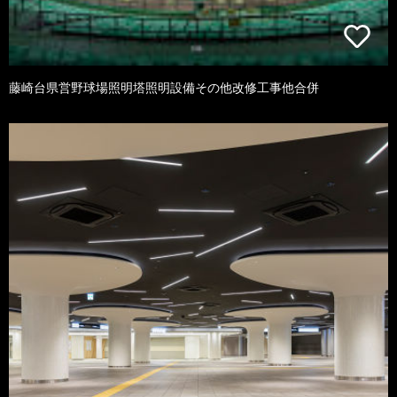
藤崎台県営野球場照明塔照明設備その他改修工事他合併