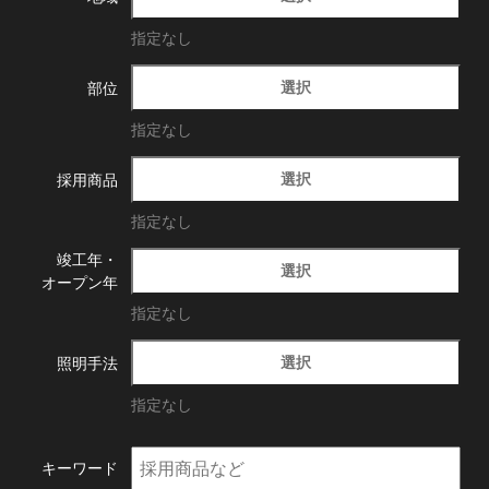
指定なし
選択
部位
指定なし
選択
採用商品
指定なし
竣工年・
選択
オープン年
指定なし
選択
照明手法
指定なし
キーワード