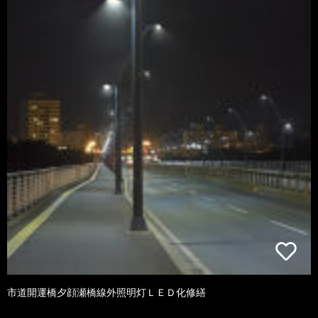
市道開運橋夕顔瀬橋線外照明灯ＬＥＤ化修繕