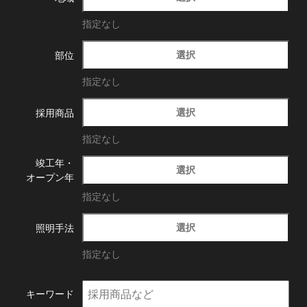
指定なし
選択
部位
指定なし
選択
採用商品
指定なし
竣工年・
選択
オープン年
指定なし
選択
照明手法
指定なし
キーワード