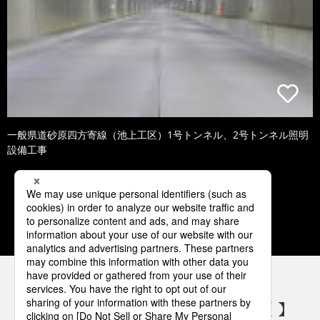
一般県道砂原四方寄線（池上工区）1号トンネル、2号トンネル照明
設備工事
1
2
3
4
5
パナソニックの電気設備 SNSアカウント