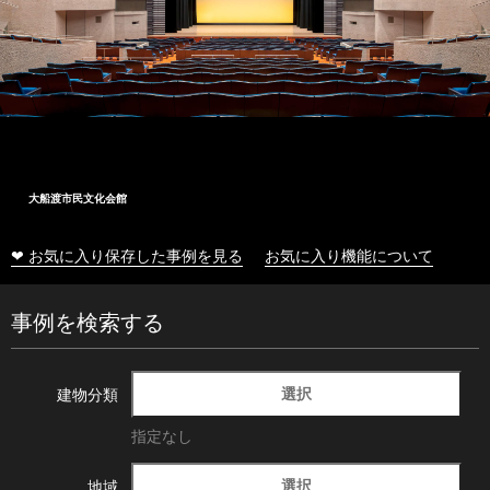
大船渡市民文化会館
❤ お気に入り保存した事例を見る
お気に入り機能について
事例を検索する
選択
建物分類
指定なし
選択
地域