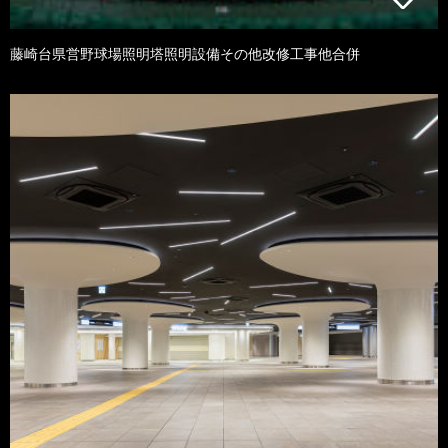
藤崎台県営野球場照明塔照明設備その他改修工事他合併