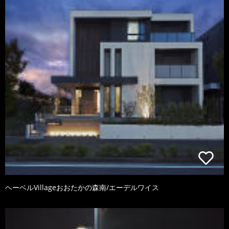
ヘーベルVillageおおたかの森南/エーデルワイス