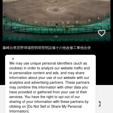
藤崎台県営野球場照明塔照明設備その他改修工事他合併
1
2
3
4
5
パナソニックの電気設備 SNSアカウント