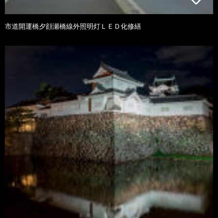
市道開運橋夕顔瀬橋線外照明灯ＬＥＤ化修繕