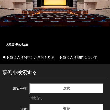
大船渡市民文化会館
❤ お気に入り保存した事例を見る
お気に入り機能について
事例を検索する
選択
建物分類
指定なし
選択
地域