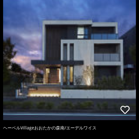
ヘーベルVillageおおたかの森南/エーデルワイス