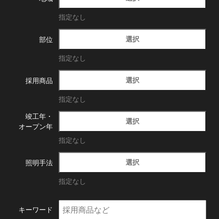
指定なし
選択
部位
指定なし
選択
採用商品
指定なし
竣工年・
選択
オープン年
指定なし
選択
照明手法
指定なし
キーワード