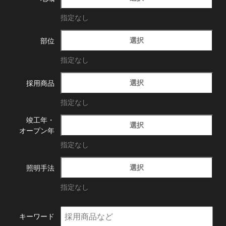
指定なし
選択
部位
指定なし
選択
採用商品
指定なし
竣工年・
選択
オープン年
指定なし
選択
照明手法
指定なし
キーワード