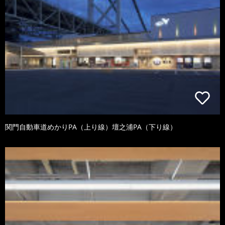
関門自動車道めかりPA（上り線）壇之浦PA（下り線）