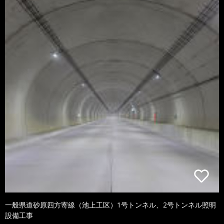
一般県道砂原四方寄線（池上工区）1号トンネル、2号トンネル照明
設備工事