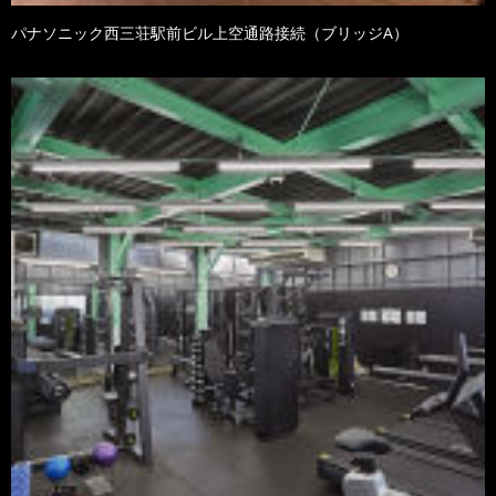
パナソニック西三荘駅前ビル上空通路接続（ブリッジA）