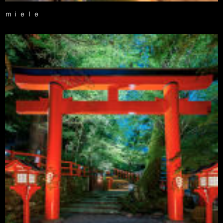
ｍｉｅｌｅ