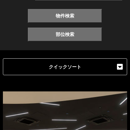
物件検索
部位検索
クイックソート