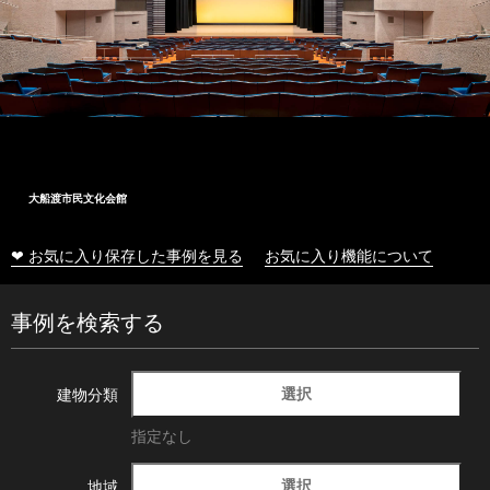
大船渡市民文化会館
❤ お気に入り保存した事例を見る
お気に入り機能について
事例を検索する
選択
建物分類
指定なし
選択
地域