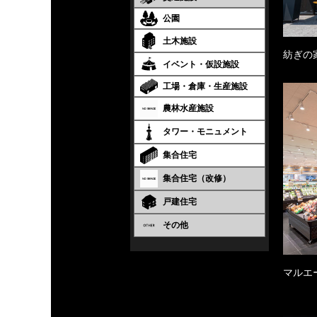
公園
土木施設
紡ぎの
イベント・仮設施設
工場・倉庫・生産施設
農林水産施設
タワー・モニュメント
集合住宅
集合住宅（改修）
戸建住宅
その他
マルエ