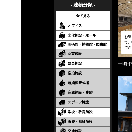
- 建物分類 -
全て見る
オフィス
文化施設・ホール
お気
で、
美術館・博物館・図書館
でき
商業施設
娯楽施設
十和田
宿泊施設
冠婚葬祭式場
宗教施設・史跡
スポーツ施設
学校・教育施設
医療・福祉施設
交通施設