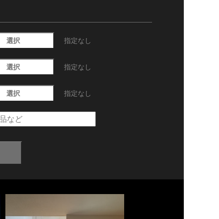
選択
指定なし
選択
指定なし
選択
指定なし