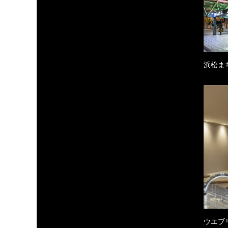
浜松ま
ウエブ