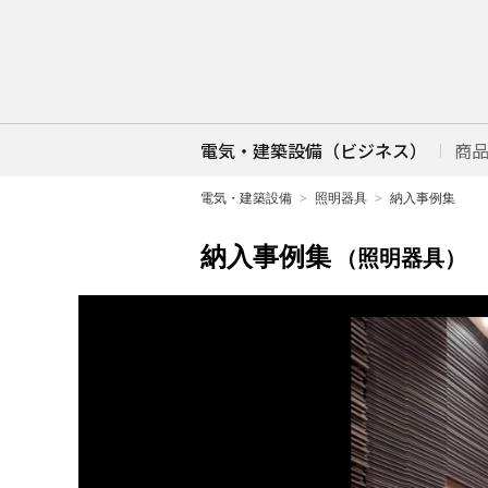
電気・建築設備（ビジネス）
商
電気・建築設備
照明器具
納入事例集
納入事例集
（照明器具）