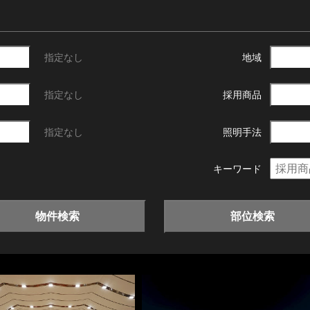
指定なし
地域
指定なし
採用商品
指定なし
照明手法
キーワード
物件検索
部位検索