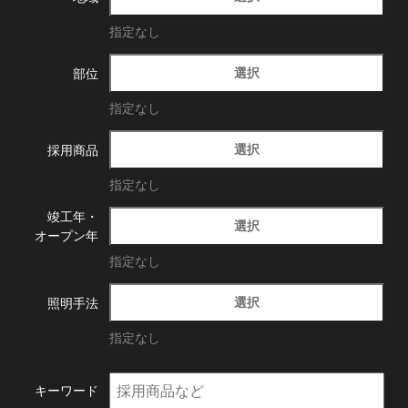
指定なし
選択
部位
指定なし
選択
採用商品
指定なし
竣工年・
選択
オープン年
指定なし
選択
照明手法
指定なし
キーワード