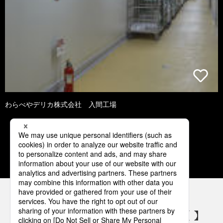
わらべやデリカ株式会社 入間工場
1
2
3
4
5
パナソニックの電気設備 SNSアカウント