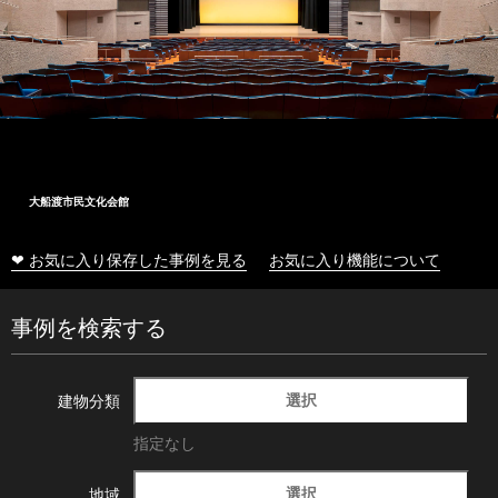
大船渡市民文化会館
❤ お気に入り保存した事例を見る
お気に入り機能について
事例を検索する
選択
建物分類
指定なし
選択
地域