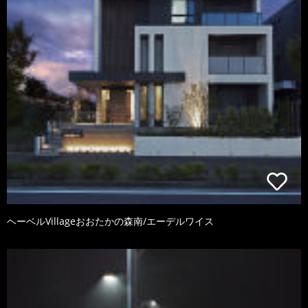
ヘーベルVillageおおたかの森南/エーデルワイス