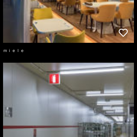
ｍｉｅｌｅ