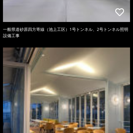
一般県道砂原四方寄線（池上工区）1号トンネル、2号トンネル照明
設備工事