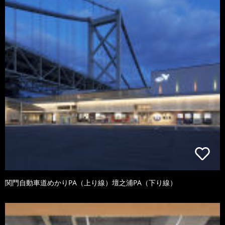
関門自動車道めかりPA（上り線）壇之浦PA（下り線）