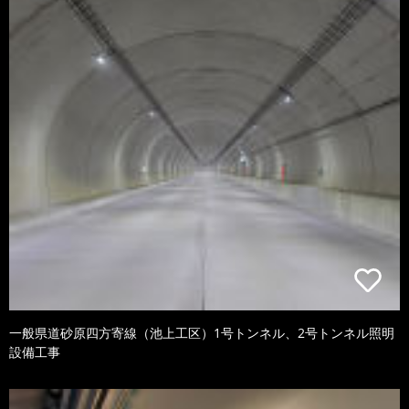
一般県道砂原四方寄線（池上工区）1号トンネル、2号トンネル照明
設備工事