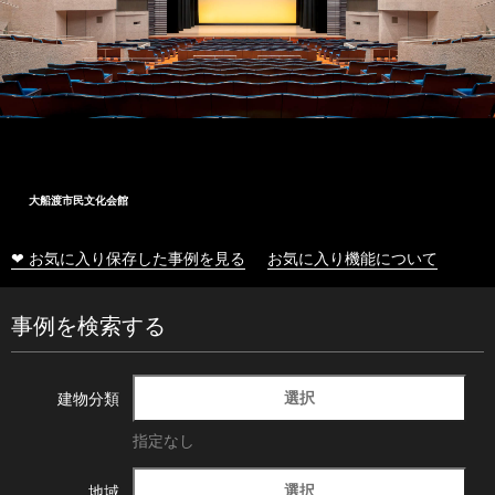
大船渡市民文化会館
❤ お気に入り保存した事例を見る
お気に入り機能について
事例を検索する
選択
建物分類
指定なし
選択
地域