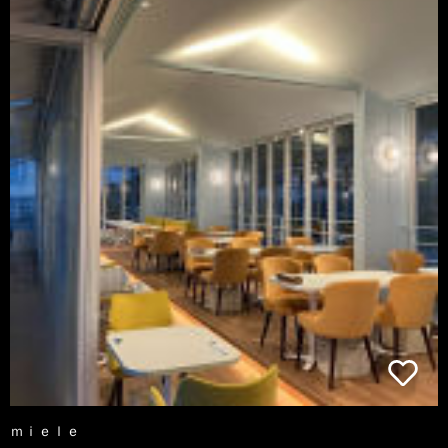
ｍｉｅｌｅ