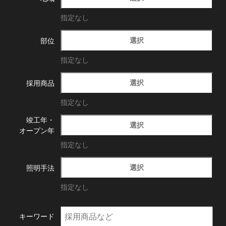
指定なし
選択
部位
指定なし
選択
採用商品
指定なし
竣工年・
選択
オープン年
指定なし
選択
照明手法
指定なし
キーワード