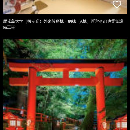
鹿児島大学（桜ヶ丘）外来診療棟・病棟（A棟）新営その他電気設
備工事