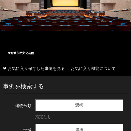
大船渡市民文化会館
❤ お気に入り保存した事例を見る
お気に入り機能について
事例を検索する
選択
建物分類
指定なし
選択
地域