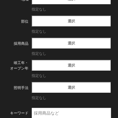
指定なし
選択
部位
指定なし
選択
採用商品
指定なし
竣工年・
選択
オープン年
指定なし
選択
照明手法
指定なし
キーワード