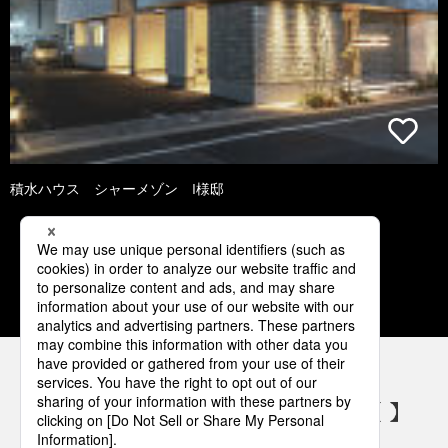
積水ハウス シャーメゾン I様邸
2
3
4
5
6
パナソニックの電気設備 SNSアカウント