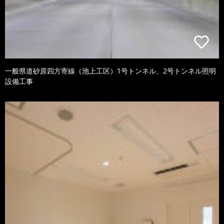
一般県道砂原四方寄線（池上工区）1号トンネル、2号トンネル照明
設備工事