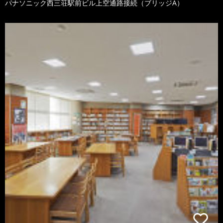
パナソニック西三荘駅前ビル上空通路接続（ブリッジA）