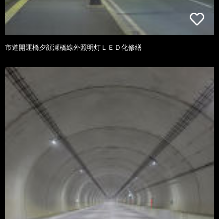
市道開運橋夕顔瀬橋線外照明灯ＬＥＤ化修繕