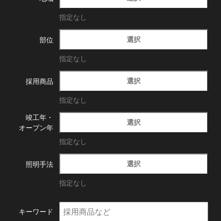
指定なし
選択
部位
指定なし
選択
採用商品
指定なし
竣工年・
選択
オープン年
指定なし
選択
照明手法
指定なし
キーワード