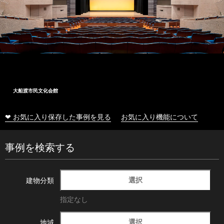
大船渡市民文化会館
❤ お気に入り保存した事例を見る
お気に入り機能について
事例を検索する
選択
建物分類
指定なし
選択
地域