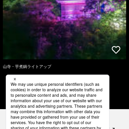
山寺・芋煮鍋ライトアップ
1
2
3
4
5
パナソニックの電気設備 SNSアカウント