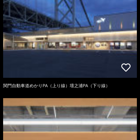
関門自動車道めかりPA（上り線）壇之浦PA（下り線）