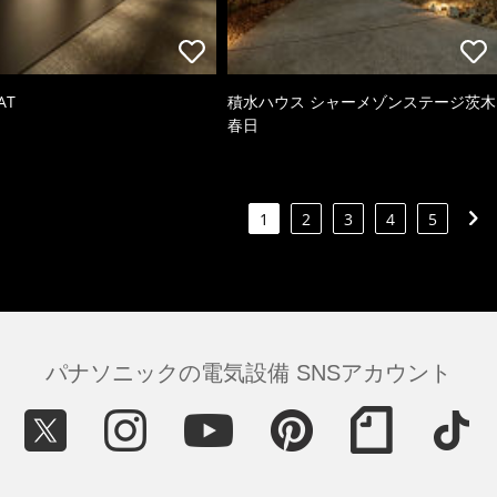
AT
積水ハウス シャーメゾンステージ茨木
春日
1
2
3
4
5
パナソニックの電気設備 SNSアカウント