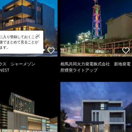
に入り登録しておくこと
後でまとめて見ることが
ます。
ウス シャーメゾン
相馬共同火力発電株式会社 新地発電
NEST
所煙突ライトアップ