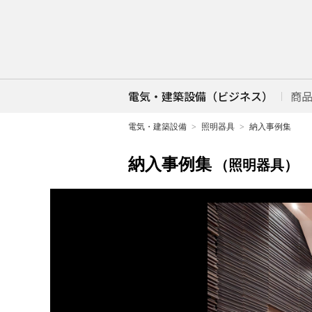
電気・建築設備（ビジネス）
商
電気・建築設備
照明器具
納入事例集
納入事例集
（照明器具）