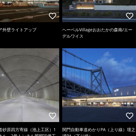
ア外壁ライトアップ
ヘーベルVillageおおたかの森南/エー
デルワイス
道砂原四方寄線（池上工区）1
関門自動車道めかりPA（上り線）壇之
ネル、2号トンネル照明設備工
浦PA（下り線）