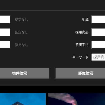
指定なし
地域
指定なし
採用商品
指定なし
照明手法
キーワード
物件検索
部位検索