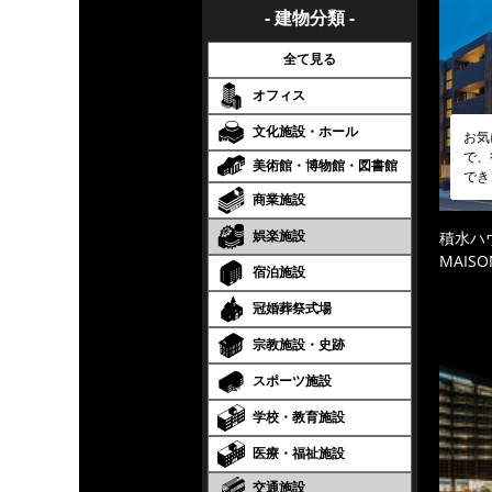
- 建物分類 -
全て見る
オフィス
文化施設・ホール
お気
で、
美術館・博物館・図書館
でき
商業施設
娯楽施設
積水ハ
MAISO
宿泊施設
冠婚葬祭式場
宗教施設・史跡
スポーツ施設
学校・教育施設
医療・福祉施設
交通施設