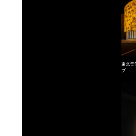
東北電
プ