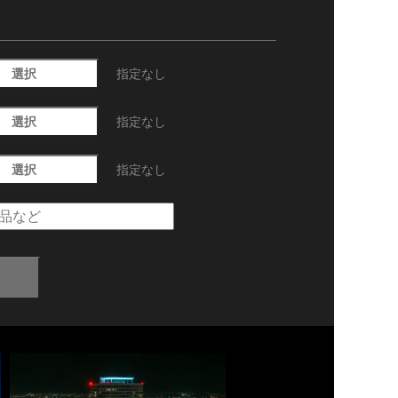
選択
指定なし
選択
指定なし
選択
指定なし