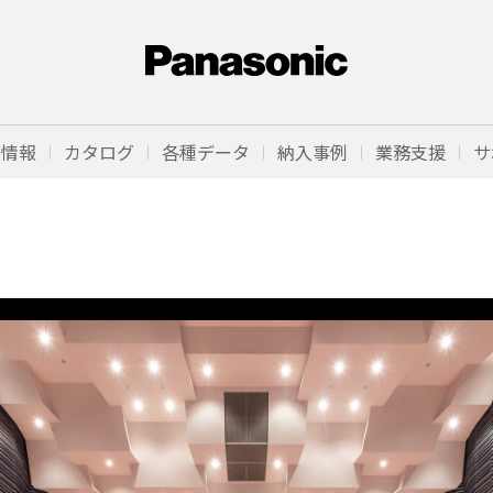
品情報
カタログ
各種データ
納入事例
業務支援
サ