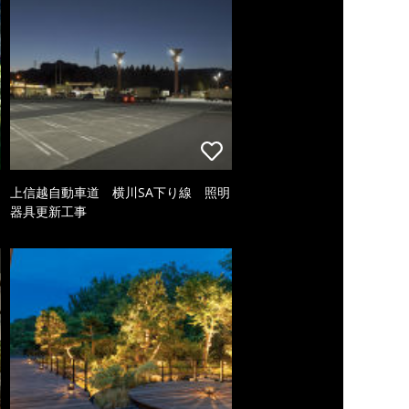
上信越自動車道 横川SA下り線 照明
器具更新工事