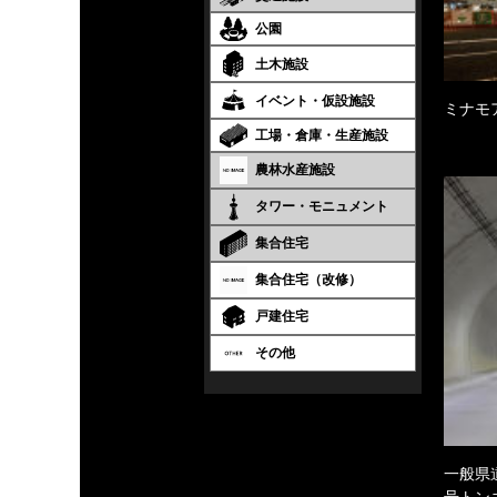
公園
土木施設
イベント・仮設施設
ミナモ
工場・倉庫・生産施設
農林水産施設
タワー・モニュメント
集合住宅
集合住宅（改修）
戸建住宅
その他
一般県
号トン