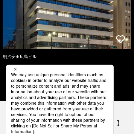
明治安田広島ビル
1
2
3
4
5
パナソニックの電気設備 SNSアカウント