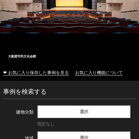
大船渡市民文化会館
❤ お気に入り保存した事例を見る
お気に入り機能について
事例を検索する
選択
建物分類
指定なし
選択
地域