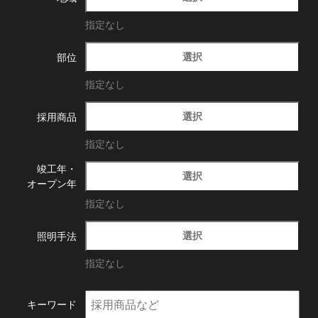
指定なし
選択
部位
指定なし
選択
採用商品
指定なし
竣工年・
選択
オープン年
指定なし
選択
照明手法
指定なし
キーワード