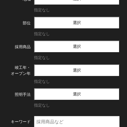
指定なし
選択
部位
指定なし
選択
採用商品
指定なし
竣工年・
選択
オープン年
指定なし
選択
照明手法
指定なし
キーワード