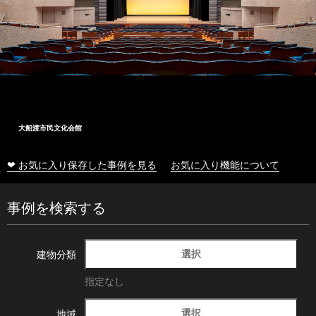
大船渡市民文化会館
❤ お気に入り保存した事例を見る
お気に入り機能について
事例を検索する
選択
建物分類
指定なし
選択
地域