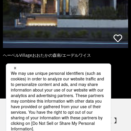
ヘーベルVillageおおたかの森南/エーデルワイス
1
2
3
4
5
パナソニックの電気設備 SNSアカウント