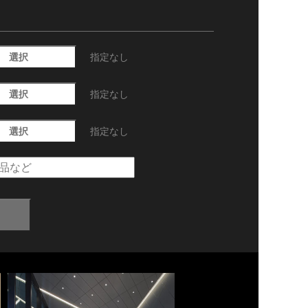
選択
指定なし
選択
指定なし
選択
指定なし