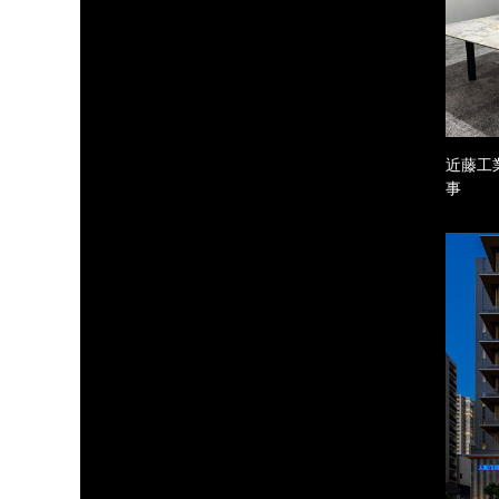
近藤工
事