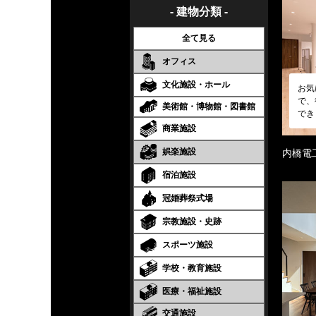
- 建物分類 -
全て見る
オフィス
文化施設・ホール
お気
で、
美術館・博物館・図書館
でき
商業施設
娯楽施設
内橋電
宿泊施設
冠婚葬祭式場
宗教施設・史跡
スポーツ施設
学校・教育施設
医療・福祉施設
交通施設