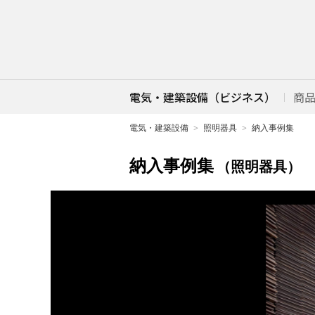
電気・建築設備（ビジネス）
商
電気・建築設備
照明器具
納入事例集
納入事例集
（照明器具）