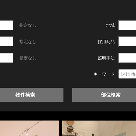
指定なし
地域
指定なし
採用商品
指定なし
照明手法
キーワード
物件検索
部位検索