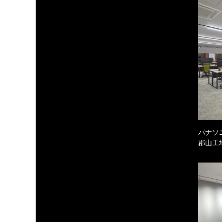
パナソ
郡山工