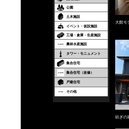
公園
土木施設
大館モ
イベント・仮設施設
工場・倉庫・生産施設
農林水産施設
タワー・モニュメント
集合住宅
集合住宅（改修）
戸建住宅
その他
紡ぎの