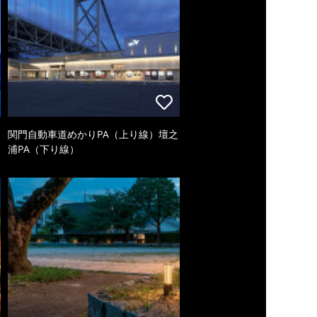
関門自動車道めかりPA（上り線）壇之
浦PA（下り線）