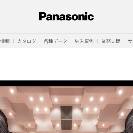
品情報
カタログ
各種データ
納入事例
業務支援
サ