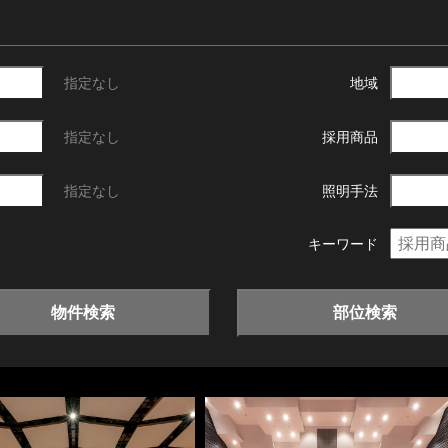
指定なし
地域
指定なし
採用商品
指定なし
照明手法
キーワード
物件検索
部位検索