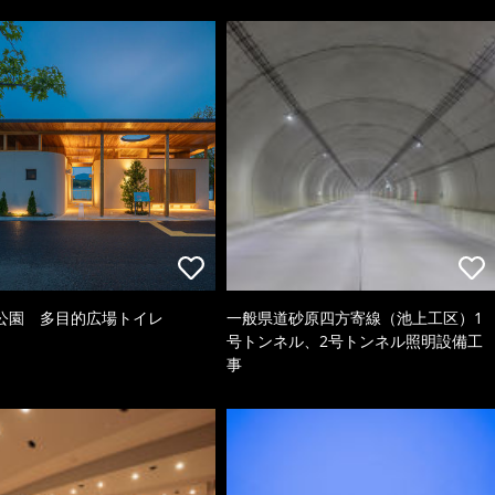
公園 多目的広場トイレ
一般県道砂原四方寄線（池上工区）1
号トンネル、2号トンネル照明設備工
事