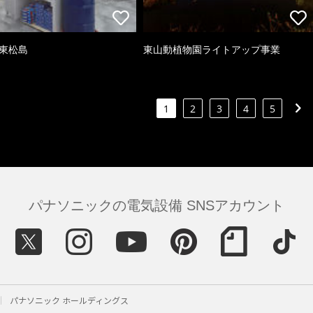
 東松島
東山動植物園ライトアップ事業
1
2
3
4
5
パナソニックの電気設備 SNSアカウント
パナソニック ホールディングス