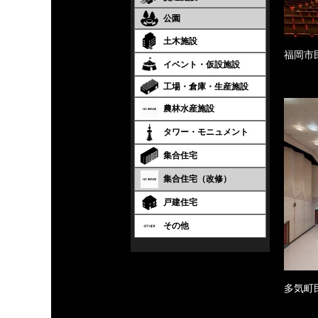
公園
土木施設
福岡市
イベント・仮設施設
工場・倉庫・生産施設
農林水産施設
タワー・モニュメント
集合住宅
集合住宅（改修）
戸建住宅
その他
多気町民