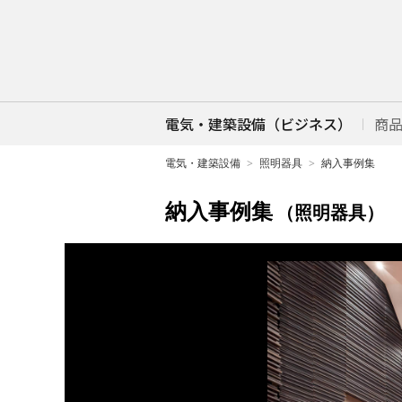
電気・建築設備（ビジネス）
商
電気・建築設備
照明器具
納入事例集
納入事例集
（照明器具）