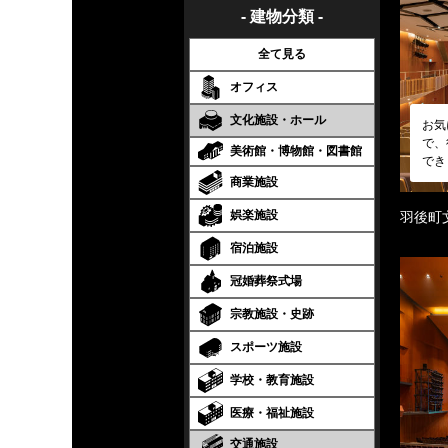
- 建物分類 -
全て見る
オフィス
文化施設・ホール
お気
で、
美術館・博物館・図書館
でき
商業施設
娯楽施設
羽後町
宿泊施設
冠婚葬祭式場
宗教施設・史跡
スポーツ施設
学校・教育施設
医療・福祉施設
交通施設