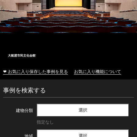
大船渡市民文化会館
❤ お気に入り保存した事例を見る
お気に入り機能について
事例を検索する
選択
建物分類
指定なし
選択
地域