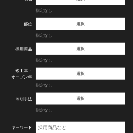
指定なし
選択
部位
指定なし
選択
採用商品
指定なし
竣工年・
選択
オープン年
指定なし
選択
照明手法
指定なし
キーワード