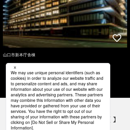
山口市新本庁舎棟
1
2
3
4
5
パナソニックの電気設備 SNSアカウント