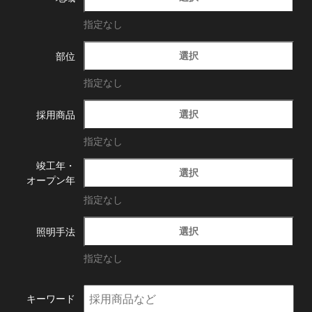
指定なし
選択
部位
指定なし
選択
採用商品
指定なし
竣工年・
選択
オープン年
指定なし
選択
照明手法
指定なし
キーワード