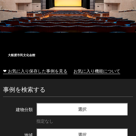
大船渡市民文化会館
❤ お気に入り保存した事例を見る
お気に入り機能について
事例を検索する
選択
建物分類
指定なし
選択
地域