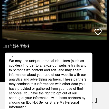
山口市新本庁舎棟
1
2
3
4
5
パナソニックの電気設備 SNSアカウント