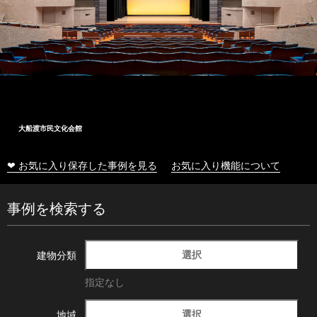
大船渡市民文化会館
❤ お気に入り保存した事例を見る
お気に入り機能について
事例を検索する
選択
建物分類
指定なし
選択
地域