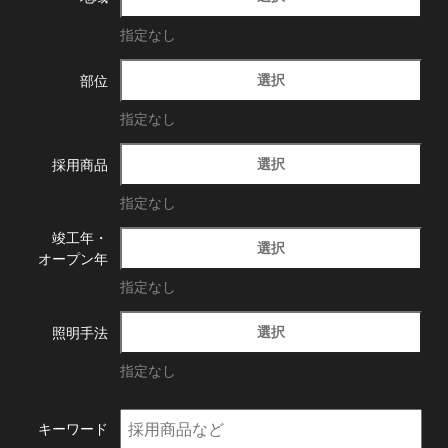
指定なし
選択
部位
指定なし
選択
採用商品
指定なし
竣工年・
選択
オープン年
指定なし
選択
照明手法
指定なし
キーワード