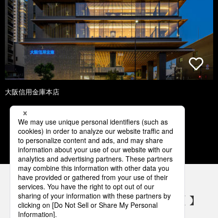
大阪信用金庫本店
1
2
3
4
5
パナソニックの電気設備 SNSアカウント