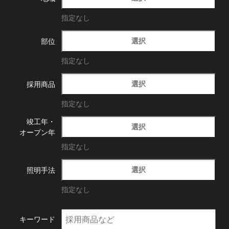
指定なし
選択
部位
指定なし
選択
採用商品
指定なし
竣工年・
選択
オープン年
指定なし
選択
照明手法
指定なし
キーワード