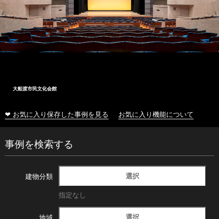
大船渡市民文化会館
❤ お気に入り保存した事例を見る
お気に入り機能について
事例を検索する
選択
建物分類
指定なし
選択
地域