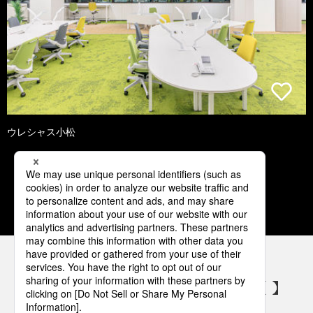
ウレシャス小松
1
2
3
4
5
パナソニックの電気設備 SNSアカウント