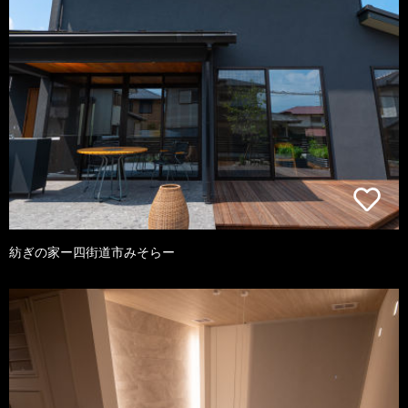
紡ぎの家ー四街道市みそらー