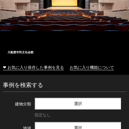
大船渡市民文化会館
❤ お気に入り保存した事例を見る
お気に入り機能について
事例を検索する
選択
建物分類
指定なし
選択
地域