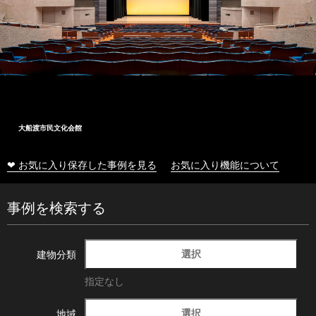
大船渡市民文化会館
❤ お気に入り保存した事例を見る
お気に入り機能について
事例を検索する
選択
建物分類
指定なし
選択
地域