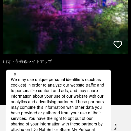
山寺・芋煮鍋ライトアップ
1
2
3
4
5
パナソニックの電気設備 SNSアカウント