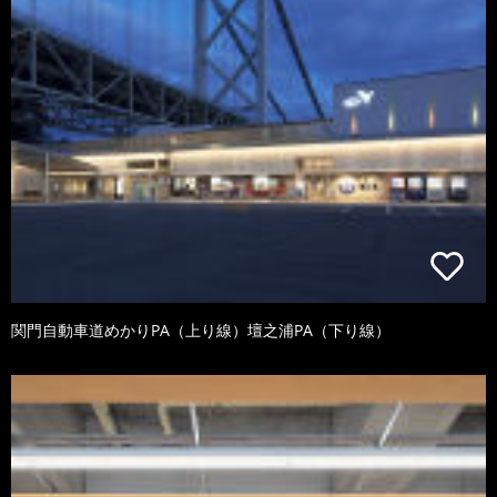
関門自動車道めかりPA（上り線）壇之浦PA（下り線）