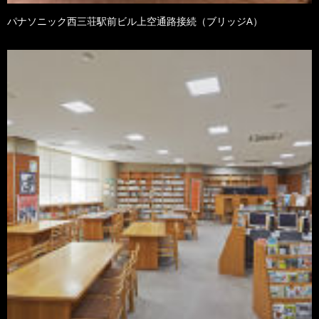
パナソニック西三荘駅前ビル上空通路接続（ブリッジA）