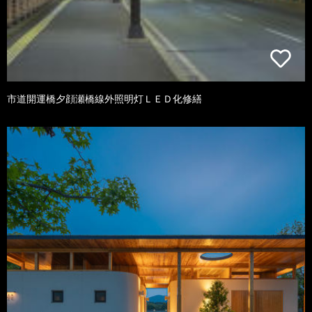
市道開運橋夕顔瀬橋線外照明灯ＬＥＤ化修繕