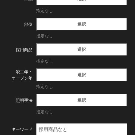
指定なし
選択
部位
指定なし
選択
採用商品
指定なし
竣工年・
選択
オープン年
指定なし
選択
照明手法
指定なし
キーワード