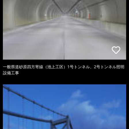
一般県道砂原四方寄線（池上工区）1号トンネル、2号トンネル照明
設備工事