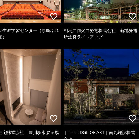
立生涯学習センター（県民ふれ
相馬共同火力発電株式会社 新地発電
館）
所煙突ライトアップ
住宅株式会社 豊川駅東展示場
｜THE EDGE OF ART｜南九施設株式
会社