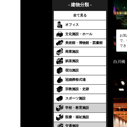
- 建物分類 -
全て見る
オフィス
文化施設・ホール
お気
で、
美術館・博物館・図書館
でき
商業施設
娯楽施設
白川橋
宿泊施設
冠婚葬祭式場
宗教施設・史跡
スポーツ施設
学校・教育施設
医療・福祉施設
交通施設