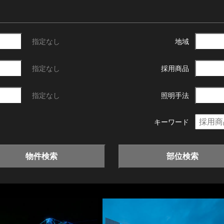
指定なし
地域
指定なし
採用商品
指定なし
照明手法
キーワード
物件検索
部位検索