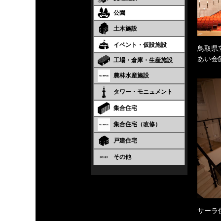
公園
土木施設
イベント・仮設施設
鳥取県
あい会
工場・倉庫・生産施設
農林水産施設
タワー・モニュメント
集合住宅
集合住宅（改修）
戸建住宅
その他
サーラ