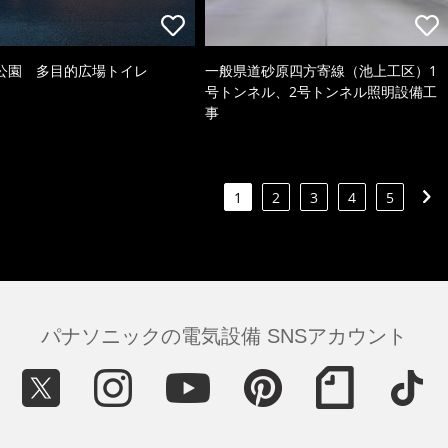
公園 多目的広場トイレ
一般県道砂原四方寄線（池上工区）1
号トンネル、2号トンネル照明設備工
事
1
2
3
4
5
パナソニックの電気設備 SNSアカウント