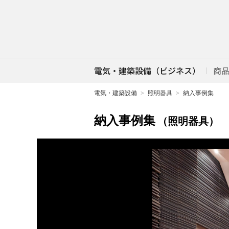
電気・建築設備（ビジネス）
商
電気・建築設備
照明器具
納入事例集
納入事例集
（照明器具）