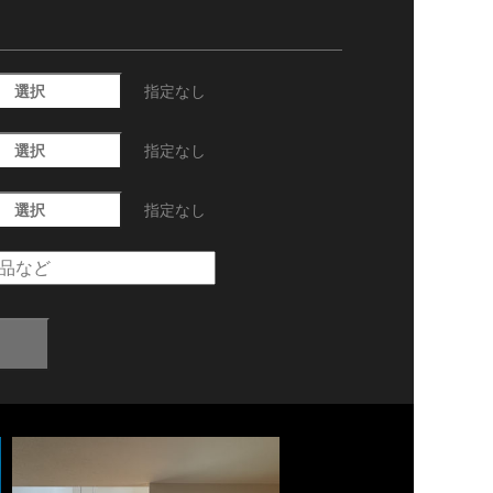
選択
指定なし
選択
指定なし
選択
指定なし