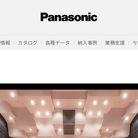
品情報
カタログ
各種データ
納入事例
業務支援
サ