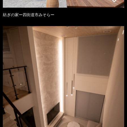
紡ぎの家ー四街道市みそらー