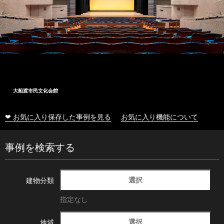
大船渡市民文化会館
❤ お気に入り保存した事例を見る
お気に入り機能について
事例を検索する
選択
建物分類
指定なし
選択
地域