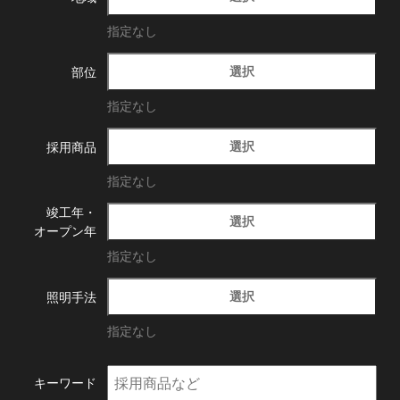
指定なし
選択
部位
指定なし
選択
採用商品
指定なし
竣工年・
選択
オープン年
指定なし
選択
照明手法
指定なし
キーワード