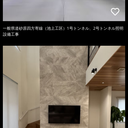
一般県道砂原四方寄線（池上工区）1号トンネル、2号トンネル照明
設備工事