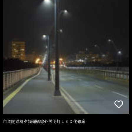
市道開運橋夕顔瀬橋線外照明灯ＬＥＤ化修繕