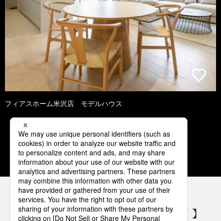
フィアスホーム米沢店 モデルハウス
1
2
3
4
5
パナソニックの電気設備 SNSアカウント