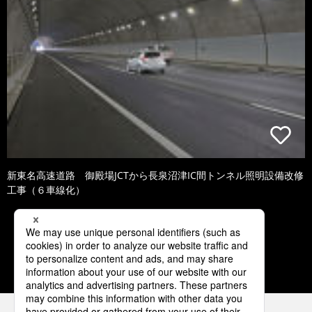
新東名高速道路 御殿場JCTから長泉沼津IC間トンネル照明設備改修
工事（６車線化）
1
2
3
4
5