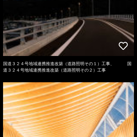
国道３２４号地域連携推進改築（道路照明その１）工事、 国
道３２４号地域連携推進改築（道路照明その２）工事