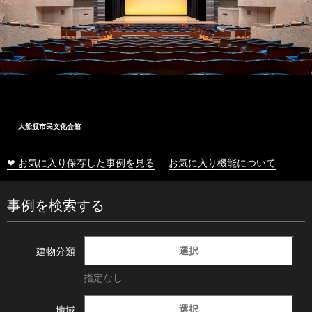
大船渡市民文化会館
❤ お気に入り保存した事例を見る
お気に入り機能について
事例を検索する
選択
建物分類
指定なし
選択
地域