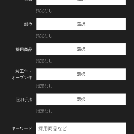
指定なし
選択
部位
指定なし
選択
採用商品
指定なし
竣工年・
選択
オープン年
指定なし
選択
照明手法
指定なし
キーワード