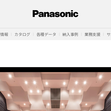
品情報
カタログ
各種データ
納入事例
業務支援
サ