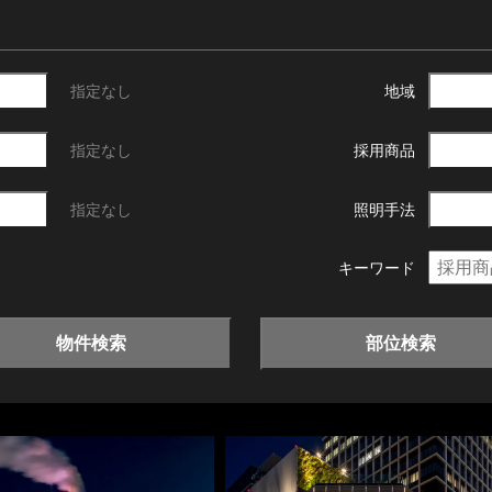
指定なし
地域
指定なし
採用商品
指定なし
照明手法
キーワード
物件検索
部位検索