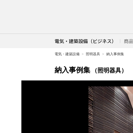
電気・建築設備（ビジネス）
商
電気・建築設備
照明器具
納入事例集
納入事例集
（照明器具）