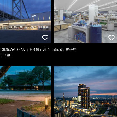
動車道めかりPA（上り線）壇之
道の駅 東松島
（下り線）