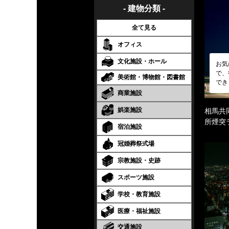
- 建物分類 -
全て見る
オフィス
文化施設・ホール
お気
で、
美術館・博物館・図書館
でき
商業施設
娯楽施設
相馬共
所煙突
宿泊施設
冠婚葬祭式場
宗教施設・史跡
スポーツ施設
学校・教育施設
医療・福祉施設
交通施設