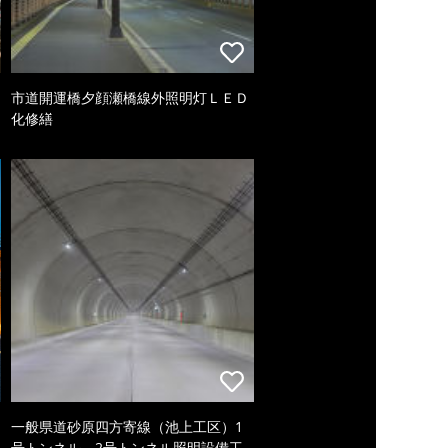
市道開運橋夕顔瀬橋線外照明灯ＬＥＤ
化修繕
一般県道砂原四方寄線（池上工区）1
号トンネル、2号トンネル照明設備工