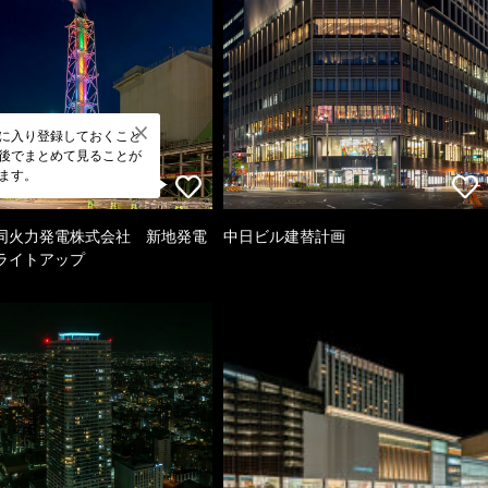
に入り登録しておくこと
後でまとめて見ることが
ます。
同火力発電株式会社 新地発電
中日ビル建替計画
ライトアップ