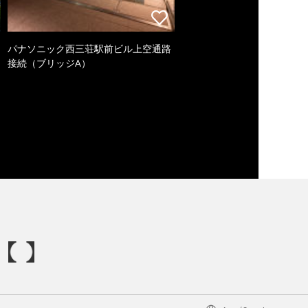
パナソニック西三荘駅前ビル上空通路
接続（ブリッジA）