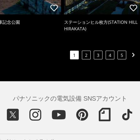
庫記念公園
ステーションヒル枚方(STATION HILL
HIRAKATA)
1
2
3
4
5
パナソニックの電気設備 SNSアカウント