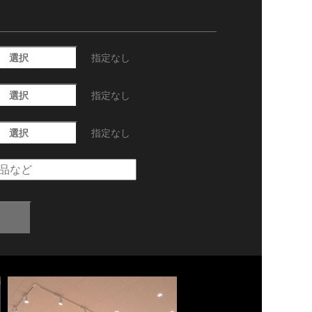
選択
指定なし
選択
指定なし
選択
指定なし