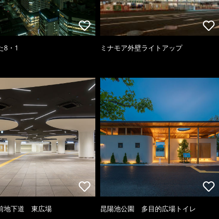
た8・1
ミナモア外壁ライトアップ
前地下道 東広場
昆陽池公園 多目的広場トイレ