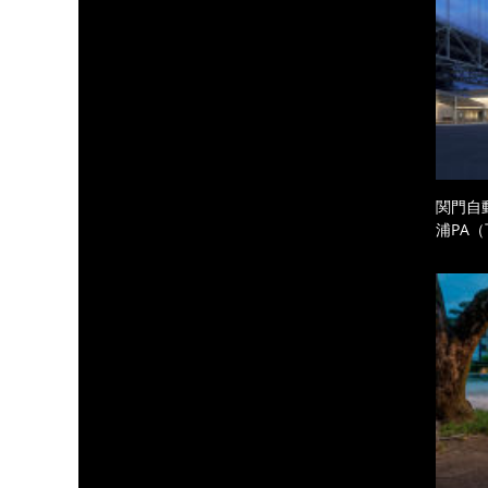
関門自
浦PA