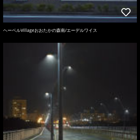
ヘーベルVillageおおたかの森南/エーデルワイス