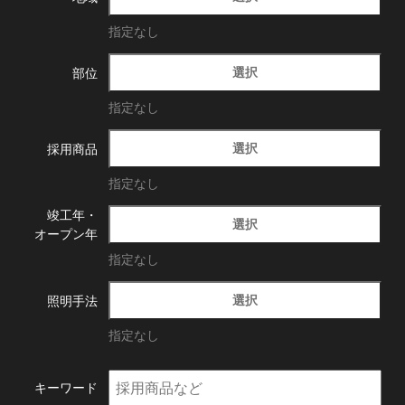
指定なし
選択
部位
指定なし
選択
採用商品
指定なし
竣工年・
選択
オープン年
指定なし
選択
照明手法
指定なし
キーワード