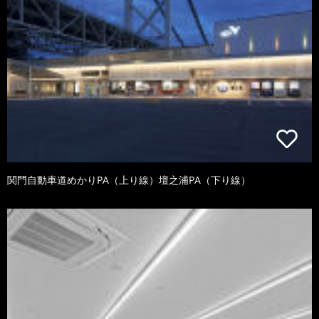
関門自動車道めかりPA（上り線）壇之浦PA（下り線）