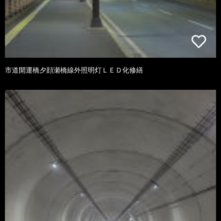
市道開運橋夕顔瀬橋線外照明灯ＬＥＤ化修繕