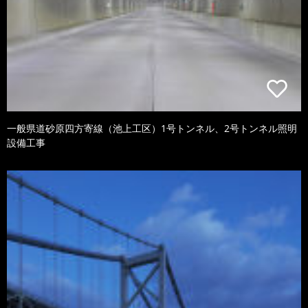
一般県道砂原四方寄線（池上工区）1号トンネル、2号トンネル照明
設備工事