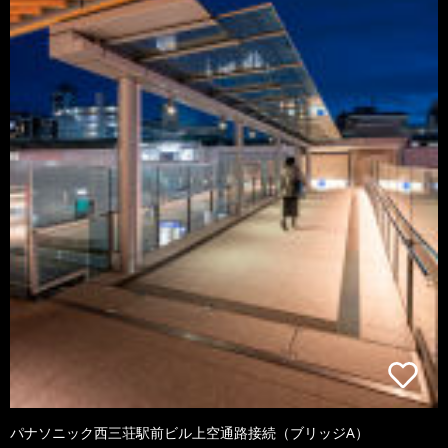
パナソニック西三荘駅前ビル上空通路接続（ブリッジA）