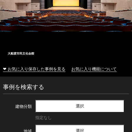
大船渡市民文化会館
❤ お気に入り保存した事例を見る
お気に入り機能について
事例を検索する
選択
建物分類
指定なし
選択
地域